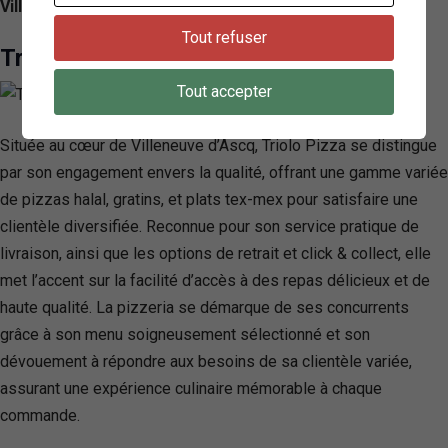
Villeneuve-d’Ascq, France
Tout refuser
Triolo Pizza
Tout accepter
Située au cœur de Villeneuve d’Ascq, Triolo Pizza se distingue
par son engagement envers la qualité, offrant une gamme variée
de pizzas halal, gratins, et plats tex-mex pour satisfaire une
clientèle diversifiée. Reconnue pour son service pratique de
livraison, ainsi que les options de retrait et click & collect, elle
met l’accent sur la facilité d’accès à des repas délicieux et de
haute qualité. La pizzeria se démarque de ses concurrents
grâce à son menu soigneusement sélectionné et son
dévouement à répondre aux besoins de sa clientèle variée,
assurant une expérience culinaire mémorable à chaque
commande.