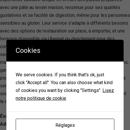
avec une pâte au levain maison, reconnue pour ses qualités
gustatives et sa facilité de digestion, même pour les personnes
sensibles au gluten. Leur service s’adapte à différents besoins
avec des options de restauration sur place, à emporter, et une
livraison disponible via Ubereat ou directement pour des
commandes importantes. Rosso & Bianco se distingue non
Cookies
seulement par la qualité supérieure et la santé de ses offres
mais aussi par un service attentif aux règles sanitaires strictes,
garantissant ainsi une expérience à la fois délicieuse et sûre
We serve cookies. If you think that's ok, just
pour ses clients. En choisissant Rosso & Bianco, les convives
click "Accept all". You can also choose what kind
sont invités à découvrir des saveurs authentiques tout en
of cookies you want by clicking "Settings".
Lisez
soutenant une entreprise qui place la santé, l’environnement et
notre politique de cookie
la qualité au cœur de sa mission.
Évaluation: 4.2/ 5 — 1037
Adresse: 4 Rue du Président Paul Doumer, 59650
Réglages