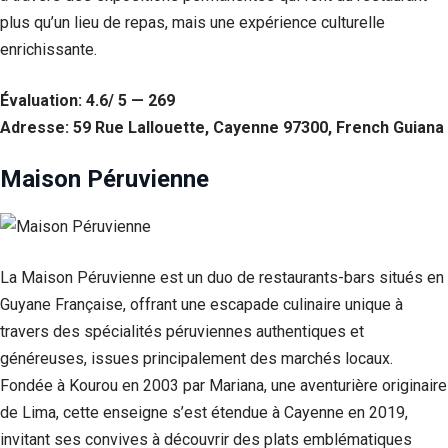
plus qu’un lieu de repas, mais une expérience culturelle
Statistiques
enrichissante.
Afin que
nous
puissions
Évaluation: 4.6/ 5 — 269
améliorer la
Adresse: 59 Rue Lallouette, Cayenne 97300, French Guiana
fonctionnalité
et la structure
du site Web,
Maison Péruvienne
en fonction
de la façon
dont le site
Web est
utilisé.
La Maison Péruvienne est un duo de restaurants-bars situés en
Guyane Française, offrant une escapade culinaire unique à
Experience
travers des spécialités péruviennes authentiques et
Afin que notre
généreuses, issues principalement des marchés locaux.
site Web
Fondée à Kourou en 2003 par Mariana, une aventurière originaire
fonctionne
aussi bien que
de Lima, cette enseigne s’est étendue à Cayenne en 2019,
possible lors
invitant ses convives à découvrir des plats emblématiques
de votre visite.