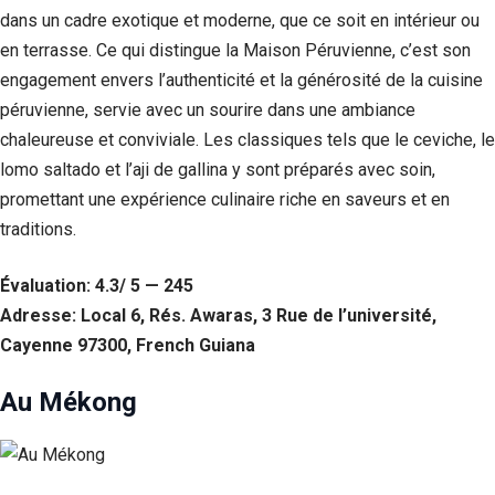
Si vous
dans un cadre exotique et moderne, que ce soit en intérieur ou
refusez ces
en terrasse. Ce qui distingue la Maison Péruvienne, c’est son
cookies,
engagement envers l’authenticité et la générosité de la cuisine
certaines
fonctionnalités
péruvienne, servie avec un sourire dans une ambiance
disparaîtront
chaleureuse et conviviale. Les classiques tels que le ceviche, le
du site Web.
lomo saltado et l’aji de gallina y sont préparés avec soin,
promettant une expérience culinaire riche en saveurs et en
Marketing
traditions.
En partageant
votre intérêt et
votre
Évaluation: 4.3/ 5 — 245
comportement
Adresse: Local 6, Rés. Awaras, 3 Rue de l’université,
lorsque vous
visitez notre
Cayenne 97300, French Guiana
site, vous
augmentez les
Au Mékong
chances de
voir du
contenu et des
offres
personnalisés.