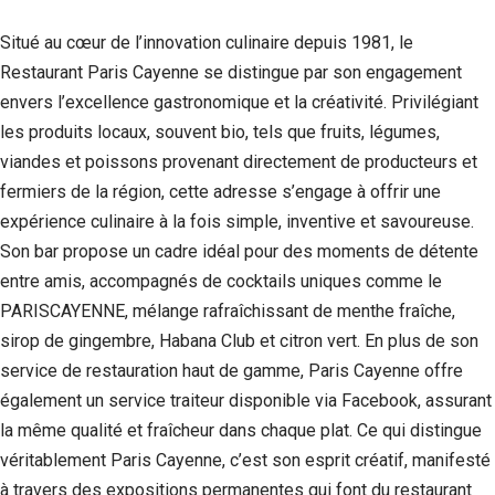
Situé au cœur de l’innovation culinaire depuis 1981, le
Restaurant Paris Cayenne se distingue par son engagement
envers l’excellence gastronomique et la créativité. Privilégiant
les produits locaux, souvent bio, tels que fruits, légumes,
viandes et poissons provenant directement de producteurs et
fermiers de la région, cette adresse s’engage à offrir une
expérience culinaire à la fois simple, inventive et savoureuse.
Son bar propose un cadre idéal pour des moments de détente
entre amis, accompagnés de cocktails uniques comme le
Nécessaire
PARISCAYENNE, mélange rafraîchissant de menthe fraîche,
Ces cookies ne
sirop de gingembre, Habana Club et citron vert. En plus de son
sont pas
service de restauration haut de gamme, Paris Cayenne offre
facultatifs. Ils
sont
également un service traiteur disponible via Facebook, assurant
nécessaires au
la même qualité et fraîcheur dans chaque plat. Ce qui distingue
fonctionnement
du site Web.
véritablement Paris Cayenne, c’est son esprit créatif, manifesté
à travers des expositions permanentes qui font du restaurant