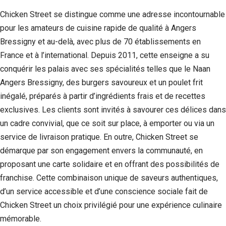
Chicken Street se distingue comme une adresse incontournable
Statistiques
Afin que
pour les amateurs de cuisine rapide de qualité à Angers
nous
Bressigny et au-delà, avec plus de 70 établissements en
puissions
France et à l’international. Depuis 2011, cette enseigne a su
améliorer la
fonctionnalité
conquérir les palais avec ses spécialités telles que le Naan
et la structure
Angers Bressigny, des burgers savoureux et un poulet frit
du site Web,
en fonction
inégalé, préparés à partir d’ingrédients frais et de recettes
de la façon
exclusives. Les clients sont invités à savourer ces délices dans
dont le site
Web est
un cadre convivial, que ce soit sur place, à emporter ou via un
utilisé.
service de livraison pratique. En outre, Chicken Street se
démarque par son engagement envers la communauté, en
proposant une carte solidaire et en offrant des possibilités de
Experience
Afin que notre
franchise. Cette combinaison unique de saveurs authentiques,
site Web
d’un service accessible et d’une conscience sociale fait de
fonctionne
Chicken Street un choix privilégié pour une expérience culinaire
aussi bien que
possible lors
mémorable.
de votre visite.