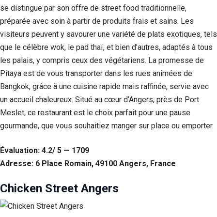
se distingue par son offre de street food traditionnelle,
préparée avec soin à partir de produits frais et sains. Les
visiteurs peuvent y savourer une variété de plats exotiques, tels
que le célèbre wok, le pad thaï, et bien d’autres, adaptés à tous
les palais, y compris ceux des végétariens. La promesse de
Pitaya est de vous transporter dans les rues animées de
Bangkok, grâce à une cuisine rapide mais raffinée, servie avec
un accueil chaleureux. Situé au cœur d’Angers, près de Port
Meslet, ce restaurant est le choix parfait pour une pause
gourmande, que vous souhaitiez manger sur place ou emporter.
Nécessaire
Ces cookies ne
Évaluation: 4.2/ 5 — 1709
sont pas
Adresse: 6 Place Romain, 49100 Angers, France
facultatifs. Ils
sont
nécessaires au
Chicken Street Angers
fonctionnement
du site Web.