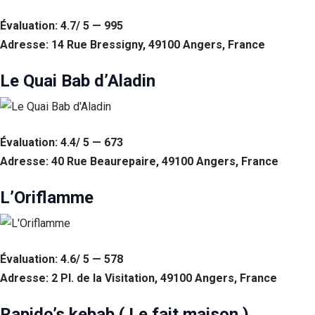
Si vous
refusez ces
Évaluation: 4.7/ 5 — 995
cookies,
Adresse: 14 Rue Bressigny, 49100 Angers, France
certaines
fonctionnalités
Le Quai Bab d’Aladin
disparaîtront
du site Web.
Marketing
Évaluation: 4.4/ 5 — 673
En partageant
Adresse: 40 Rue Beaurepaire, 49100 Angers, France
votre intérêt et
votre
comportement
L’Oriflamme
lorsque vous
visitez notre
site, vous
augmentez les
chances de
Évaluation: 4.6/ 5 — 578
voir du
Adresse: 2 Pl. de la Visitation, 49100 Angers, France
contenu et des
offres
Rapido’s kebab ( Le fait maison )
personnalisés.