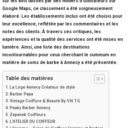
sur les avis laissés par des milliers d’utilisateurs sur
Si vous
Google Maps, ce classement a été soigneusement
refusez ces
cookies,
élaboré. Les établissements inclus ont été choisis pour
certaines
leur excellence, reflétée par les commentaires et les
fonctionnalités
disparaîtront
notes des clients. À travers ces critiques, les
du site Web.
expériences et la qualité des services ont été mises en
lumière. Ainsi, une liste des destinations
incontournables pour ceux cherchant le summum en
Marketing
En partageant
matière de soins de barbe à Annecy a été présentée.
votre intérêt et
votre
Table des matières
comportement
lorsque vous
La Loge Annecy Créateur de style
visitez notre
site, vous
Barber Papa
augmentez les
Vintage Coiffure & Beauté By V.N.T.G
chances de
Peaky Barber Annecy
voir du
Zepanek Coiffeurs
contenu et des
offres
L’ATELIER DU COIFFEUR
personnalisés.