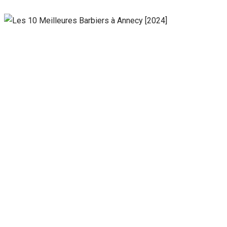
Nécessaire
Ces cookies ne
sont pas
facultatifs. Ils
sont
nécessaires au
fonctionnement
du site Web.