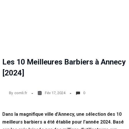
Statistiques
Afin que
nous
puissions
améliorer la
fonctionnalité
et la structure
du site Web,
en fonction
de la façon
Les 10 Meilleures Barbiers à Annecy
dont le site
Web est
[2024]
utilisé.
By
comli.fr
Fév 17, 2024
0
Experience
Afin que notre
site Web
fonctionne
Dans la magnifique ville d’Annecy, une sélection des 10
aussi bien que
meilleurs barbiers a été établie pour l’année 2024. Basé
possible lors
de votre visite.