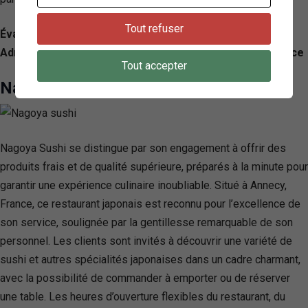
Tout refuser
Évaluation: 3.9/ 5 — 284
Adresse: 2 Place, Rue Sainte-Claire, 74000 Annecy, France
Tout accepter
Nagoya sushi
Nagoya Sushi se distingue par son engagement à offrir des
produits frais et de qualité supérieure, préparés à la minute pour
garantir une expérience culinaire inoubliable. Situé à Annecy,
France, ce restaurant japonais est reconnu pour l’excellence de
son service, soulignée par la gentillesse remarquable de son
personnel. Les clients sont invités à découvrir une variété de
sushi et autres spécialités japonaises dans un cadre charmant,
avec la possibilité de commander à emporter ou de réserver
une table. Les heures d’ouverture flexibles du restaurant, du