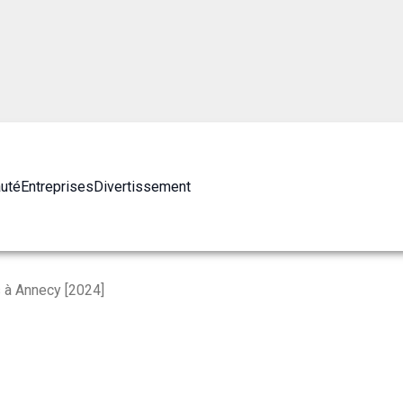
auté
Entreprises
Divertissement
 à Annecy [2024]