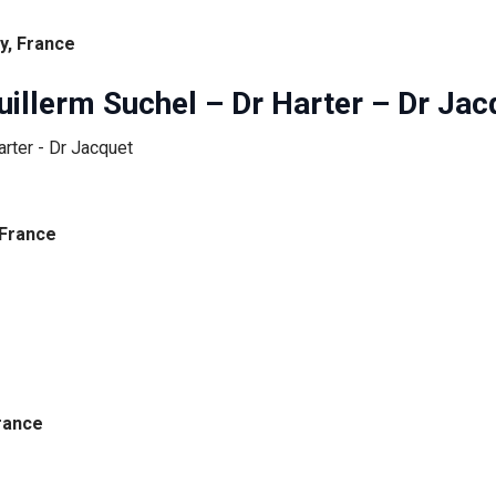
y, France
llerm Suchel – Dr Harter – Dr Jac
 France
rance