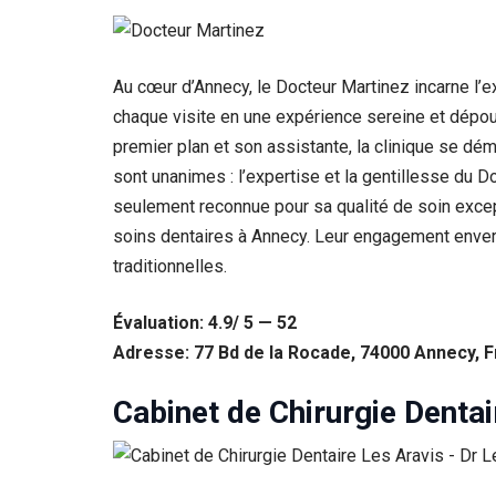
Au cœur d’Annecy, le Docteur Martinez incarne l’
chaque visite en une expérience sereine et dépou
premier plan et son assistante, la clinique se dém
sont unanimes : l’expertise et la gentillesse du 
seulement reconnue pour sa qualité de soin except
soins dentaires à Annecy. Leur engagement envers l
traditionnelles.
Nécessaire
Évaluation: 4.9/ 5 — 52
Ces cookies ne
Adresse: 77 Bd de la Rocade, 74000 Annecy, 
sont pas
facultatifs. Ils
sont
Cabinet de Chirurgie Dentai
nécessaires au
fonctionnement
du site Web.