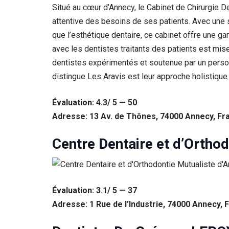
Situé au cœur d’Annecy, le Cabinet de Chirurgie 
Statistiques
attentive des besoins de ses patients. Avec une s
Afin que
que l’esthétique dentaire, ce cabinet offre une g
nous
puissions
avec les dentistes traitants des patients est mi
améliorer la
dentistes expérimentés et soutenue par un personn
fonctionnalité
et la structure
distingue Les Aravis est leur approche holistique 
du site Web,
en fonction
Évaluation: 4.3/ 5 — 50
de la façon
dont le site
Adresse: 13 Av. de Thônes, 74000 Annecy, Fr
Web est
utilisé.
Centre Dentaire et d’Ortho
Experience
Afin que notre
site Web
Évaluation: 3.1/ 5 — 37
fonctionne
Adresse: 1 Rue de l’Industrie, 74000 Annecy, 
aussi bien que
possible lors
de votre visite.