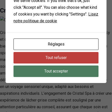
We serve cookies. If you think that's ok, just
click "Accept all". You can also choose what kind
Crystal Spa, Annecy
of cookies you want by clicking "Settings".
Lisez
notre politique de cookie
Cristal Spa, niché dans les paysages idylliques du lac d’Annecy
et des montagnes de La Clusaz, propose une expérience de
Réglages
bien-être inégalée. Conçu comme une oasis de tranquillité, ce
spa utilise des techniques et produits de pointe, incluant les
Tout refuser
marques renommées Cinq Mondes et Alpeor, pour offrir des
soins du visage et du corps personnalisés. À travers une
Tout accepter
ambiance enveloppée de lumières apaisantes, de parfums
délicats et de musiques douces, chaque visite se transforme
en un voyage sensoriel unique, adapté aux besoins et
aspirations individuels. L’engagement de Cristal Spa à créer une
expérience de lâcher-prise complète est souligné par une
attention particulière au conseil, assurant que chaque soin est