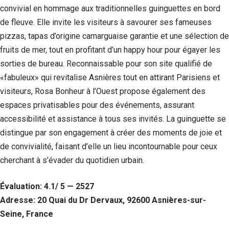
convivial en hommage aux traditionnelles guinguettes en bord
de fleuve. Elle invite les visiteurs à savourer ses fameuses
pizzas, tapas d’origine camarguaise garantie et une sélection de
fruits de mer, tout en profitant d’un happy hour pour égayer les
sorties de bureau. Reconnaissable pour son site qualifié de
«fabuleux» qui revitalise Asnières tout en attirant Parisiens et
visiteurs, Rosa Bonheur à l’Ouest propose également des
espaces privatisables pour des événements, assurant
accessibilité et assistance à tous ses invités. La guinguette se
distingue par son engagement à créer des moments de joie et
Nécessaire
de convivialité, faisant d’elle un lieu incontournable pour ceux
Ces cookies ne
cherchant à s’évader du quotidien urbain.
sont pas
facultatifs. Ils
sont
Évaluation: 4.1/ 5 — 2527
nécessaires au
Adresse: 20 Quai du Dr Dervaux, 92600 Asnières-sur-
fonctionnement
du site Web.
Seine, France