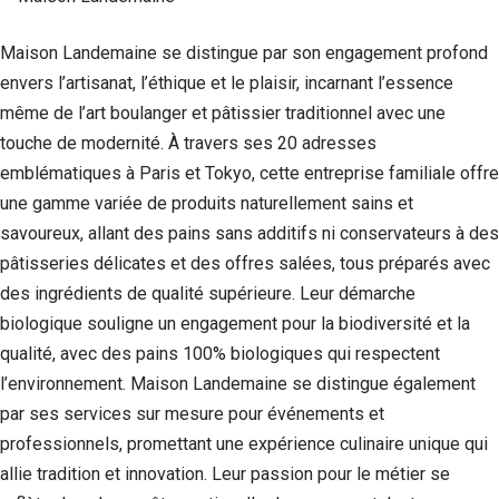
Si vous
refusez ces
Maison Landemaine se distingue par son engagement profond
cookies,
certaines
envers l’artisanat, l’éthique et le plaisir, incarnant l’essence
fonctionnalités
même de l’art boulanger et pâtissier traditionnel avec une
disparaîtront
touche de modernité. À travers ses 20 adresses
du site Web.
emblématiques à Paris et Tokyo, cette entreprise familiale offre
une gamme variée de produits naturellement sains et
Marketing
savoureux, allant des pains sans additifs ni conservateurs à des
En partageant
votre intérêt et
pâtisseries délicates et des offres salées, tous préparés avec
votre
des ingrédients de qualité supérieure. Leur démarche
comportement
biologique souligne un engagement pour la biodiversité et la
lorsque vous
visitez notre
qualité, avec des pains 100% biologiques qui respectent
site, vous
l’environnement. Maison Landemaine se distingue également
augmentez les
chances de
par ses services sur mesure pour événements et
voir du
professionnels, promettant une expérience culinaire unique qui
contenu et des
offres
allie tradition et innovation. Leur passion pour le métier se
personnalisés.