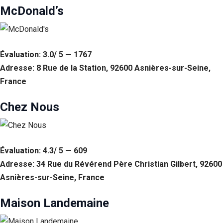
McDonald’s
Statistiques
Afin que
nous
puissions
Évaluation: 3.0/ 5 — 1767
améliorer la
fonctionnalité
Adresse: 8 Rue de la Station, 92600 Asnières-sur-Seine,
et la structure
France
du site Web,
en fonction
de la façon
Chez Nous
dont le site
Web est
utilisé.
Évaluation: 4.3/ 5 — 609
Experience
Adresse: 34 Rue du Révérend Père Christian Gilbert, 92600
Afin que notre
Asnières-sur-Seine, France
site Web
fonctionne
Maison Landemaine
aussi bien que
possible lors
de votre visite.