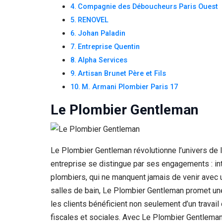
Si vous
Compagnie des Déboucheurs Paris Ouest
refusez ces
RENOVEL
cookies,
Johan Paladin
certaines
fonctionnalités
Entreprise Quentin
disparaîtront
Alpha Services
du site Web.
Artisan Brunet Père et Fils
M. Armani Plombier Paris 17
Marketing
Le Plombier Gentleman
En partageant
votre intérêt et
votre
comportement
lorsque vous
Le Plombier Gentleman révolutionne l’univers de l
visitez notre
site, vous
entreprise se distingue par ses engagements : inter
augmentez les
plombiers, qui ne manquent jamais de venir avec 
chances de
salles de bain, Le Plombier Gentleman promet une 
voir du
contenu et des
les clients bénéficient non seulement d’un travail
offres
fiscales et sociales. Avec Le Plombier Gentleman
personnalisés.