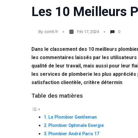
Les 10 Meilleurs 
Statistiques
Afin que
nous
puissions
By
comli.fr
Fév 17, 2024
0
améliorer la
fonctionnalité
et la structure
Dans le classement des 10 meilleurs plombier
du site Web,
en fonction
les commentaires laissés par les utilisateurs
de la façon
qualité de leur travail, mais aussi pour leur fi
dont le site
les services de plomberie les plus appréciés 
Web est
utilisé.
satisfaction clientèle, critère détermin
Table des matières
Experience
Afin que notre
site Web
Le Plombier Gentleman
fonctionne
aussi bien que
Plombier Optimale Energie
possible lors
Plombier André Paris 17
de votre visite.