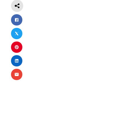
Nécessaire
Ces cookies ne
sont pas
facultatifs. Ils
sont
nécessaires au
fonctionnement
du site Web.