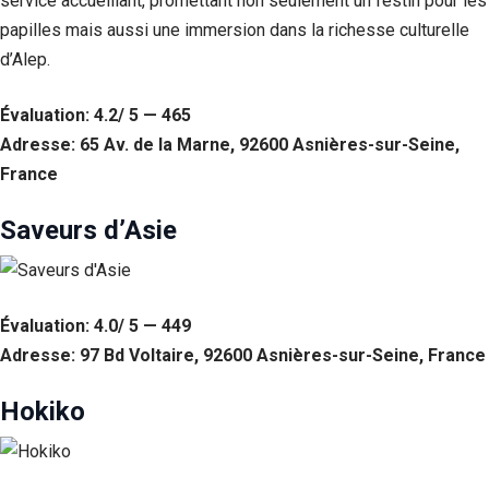
service accueillant, promettant non seulement un festin pour les
papilles mais aussi une immersion dans la richesse culturelle
Statistiques
Afin que
d’Alep.
nous
puissions
Évaluation: 4.2/ 5 — 465
améliorer la
fonctionnalité
Adresse: 65 Av. de la Marne, 92600 Asnières-sur-Seine,
et la structure
France
du site Web,
en fonction
de la façon
Saveurs d’Asie
dont le site
Web est
utilisé.
Évaluation: 4.0/ 5 — 449
Adresse: 97 Bd Voltaire, 92600 Asnières-sur-Seine, France
Experience
Afin que notre
site Web
Hokiko
fonctionne
aussi bien que
possible lors
de votre visite.