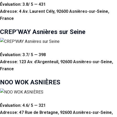
Si vous
Évaluation: 3.8/ 5 — 431
refusez ces
Adresse: 4 Av. Laurent Cély, 92600 Asnières-sur-Seine,
cookies,
France
certaines
fonctionnalités
disparaîtront
CREP’WAY Asnières sur Seine
du site Web.
Marketing
Évaluation: 3.7/ 5 — 398
En partageant
votre intérêt et
Adresse: 123 Av. d’Argenteuil, 92600 Asnières-sur-Seine,
votre
France
comportement
lorsque vous
NOO WOK ASNIÈRES
visitez notre
site, vous
augmentez les
chances de
voir du
Évaluation: 4.6/ 5 — 321
contenu et des
offres
Adresse: 47 Rue de Bretagne, 92600 Asnières-sur-Seine,
personnalisés.