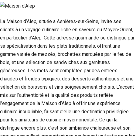
La Maison d’Alep, située à Asnières-sur-Seine, invite ses
clients à un voyage culinaire riche en saveurs du Moyen-Orient,
en particulier d’Alep. Cette adresse gourmande se distingue par
sa spécialisation dans les plats traditionnels, offrant une
gamme variée de mezzés, brochettes marquées par le feu de
bois, et une sélection de sandwiches aux garnitures
généreuses. Les mets sont complétés par des entrées
chaudes et froides typiques, des desserts authentiques et une
Nécessaire
sélection de boissons et vins soigneusement choisis. L’accent
Ces cookies ne
mis sur l’authenticité et la qualité des produits reflète
sont pas
facultatifs. Ils
l’engagement de la Maison d’Alep à offrir une expérience
sont
culinaire inoubliable, faisant d’elle une destination privilégiée
nécessaires au
pour les amateurs de cuisine moyen-orientale. Ce qui la
fonctionnement
du site Web.
distingue encore plus, c’est son ambiance chaleureuse et son