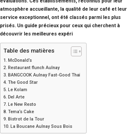
évaluations. Ces établissements, reconnus pour leur
Si vous
atmosphère accueillante, la qualité de leur café et leur
refusez ces
cookies,
service exceptionnel, ont été classés parmi les plus
certaines
prisés. Un guide précieux pour ceux qui cherchent à
fonctionnalités
disparaîtront
découvrir les meilleures expéri
du site Web.
Table des matières
Marketing
McDonald’s
En partageant
Restaurant flunch Aulnay
votre intérêt et
BANGCOOK Aulnay Fast-Good Thaï
votre
The Good Star
comportement
lorsque vous
Le Kolam
visitez notre
Del Arte
site, vous
Le New Resto
augmentez les
Tema’s Cake
chances de
voir du
Bistrot de la Tour
contenu et des
La Boucane Aulnay Sous Bois
offres
personnalisés.