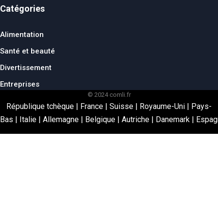
Catégories
Alimentation
Santé et beauté
Divertissement
Entreprises
© 2024 comli.fr
République tchèque
|
France
|
Suisse
|
Royaume-Uni
|
Pays-
Bas
|
Italie
|
Allemagne
|
Belgique
|
Autriche
|
Danemark
|
Espag