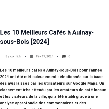
Statistiques
Afin que
nous
puissions
améliorer la
Les 10 Meilleurs Cafés à Aulnay-
fonctionnalité
et la structure
sous-Bois [2024]
du site Web,
en fonction
de la façon
dont le site
By
comli.fr
Fév 17, 2024
0
Web est
utilisé.
Les 10 meilleurs cafés à Aulnay-sous-Bois pour l’année
2024 ont été méticuleusement sélectionnés sur la base
Experience
des avis laissés par les utilisateurs sur Google Maps. Un
Afin que notre
site Web
classement très attendu par les amateurs de café locaux
fonctionne
et les visiteurs de la ville, qui a été établi grâce à une
aussi bien que
analyse approfondie des commentaires et des
possible lors
de votre visite.