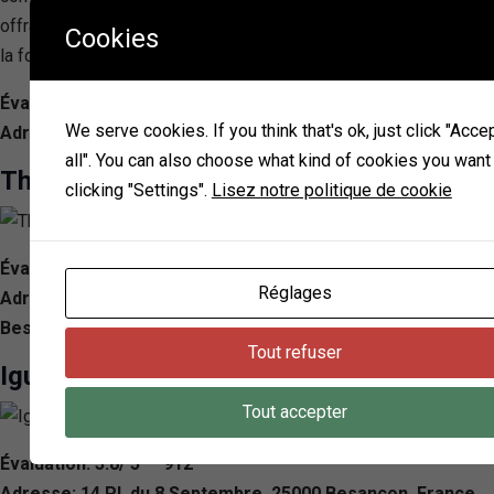
offrant une expérience culinaire unique dans une atmosphère à
Cookies
la fois décontractée et exaltante.
Évaluation: 4.3/ 5 — 976
We serve cookies. If you think that's ok, just click "Acce
Adresse: 44 Grande Rue, 25000 Besançon, France
all". You can also choose what kind of cookies you want
The coffee Brass’éliande
clicking "Settings".
Lisez notre politique de cookie
Évaluation: 4.0/ 5 — 938
Réglages
Adresse: 1 Pl. Claude François Jouffroy d’Abbans, 25000
Besançon, France
Tout refuser
Iguane Café
Tout accepter
Évaluation: 3.8/ 5 — 912
Adresse: 14 Pl. du 8 Septembre, 25000 Besançon, France