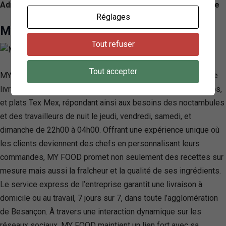
Adresse: 1 Rue de la République, 25000 Besançon, France
Réglages
My Food
Tout refuser
Tout accepter
MY FOOD, basée à Besançon, se distingue par son service de
livraison nocturne de délices culinaires tels que burgers, tacos,
et plats Tex Mex, répondant ainsi aux besoins des noctambules
et des travailleurs de nuit le jeudi, vendredi, samedi, et
dimanche de 22h00 à 04h00. Offrant une expérience unique où
les clients deviennent des chefs en personnalisant leurs
commandes, MY FOOD promet non seulement des recettes sur
mesure mais aussi la fraîcheur et la qualité de ses ingrédients.
Le service express de l’entreprise garantit une livraison à
domicile ou au travail, 7 jours sur 7, dans toute l’agglomération
de Besançon. À travers une interaction dynamique sur les
réseaux sociaux, MY FOOD maintient un lien fort avec sa