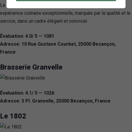
La Plancha se démarque par son engagement à offrir une
expérience culinaire exceptionnelle, marquée par la qualité et le
service, dans un cadre élégant et convivial.
Évaluation: 4.0/ 5 — 1081
Adresse: 10 Rue Gustave Courbet, 25000 Besançon,
France
Brasserie Granvelle
Évaluation: 4.1/ 5 — 1026
Adresse: 3 Pl. Granvelle, 25000 Besançon, France
Le 1802