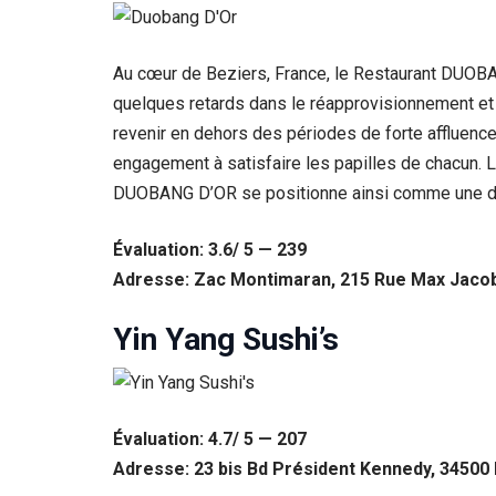
Au cœur de Beziers, France, le Restaurant DUOBAN
quelques retards dans le réapprovisionnement et un
revenir en dehors des périodes de forte affluence.
engagement à satisfaire les papilles de chacun. L
DUOBANG D’OR se positionne ainsi comme une dest
Évaluation: 3.6/ 5 — 239
Adresse: Zac Montimaran, 215 Rue Max Jacob
Nécessaire
Yin Yang Sushi’s
Ces cookies ne
sont pas
facultatifs. Ils
sont
nécessaires au
fonctionnement
Évaluation: 4.7/ 5 — 207
du site Web.
Adresse: 23 bis Bd Président Kennedy, 34500