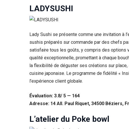
LADYSUSHI
Statistiques
Afin que
nous
puissions
améliorer la
Lady Sushi se présente comme une invitation à l’ex
fonctionnalité
sushis préparés sur commande par des chefs passi
et la structure
du site Web,
satisfaire tous les goûts, y compris des options
en fonction
qualité exceptionnelle, promettant à chaque bouc
de la façon
dont le site
la flexibilité de déguster ses créations sur place
Web est
cuisine japonaise. Le programme de fidélité « In
utilisé.
l’expérience client globale.
Experience
Évaluation: 3.8/ 5 — 164
Afin que notre
Adresse: 14 All. Paul Riquet, 34500 Béziers, 
site Web
fonctionne
aussi bien que
L’atelier du Poke bowl
possible lors
de votre visite.