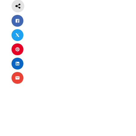
Nécessaire
Ces cookies ne
sont pas
facultatifs. Ils
sont
nécessaires au
fonctionnement
du site Web.