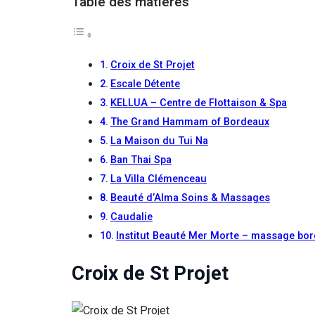
Table des matières
Si vous
refusez ces
cookies,
certaines
fonctionnalités
Croix de St Projet
disparaîtront
Escale Détente
du site Web.
KELLUA – Centre de Flottaison & Spa
The Grand Hammam of Bordeaux
Marketing
La Maison du Tui Na
En partageant
Ban Thai Spa
votre intérêt et
votre
La Villa Clémenceau
comportement
Beauté d’Alma Soins & Massages
lorsque vous
Caudalie
visitez notre
site, vous
Institut Beauté Mer Morte – massage bo
augmentez les
chances de
Croix de St Projet
voir du
contenu et des
offres
personnalisés.