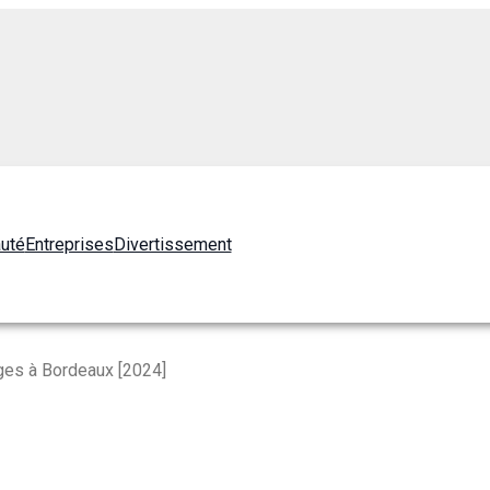
auté
Entreprises
Divertissement
es à Bordeaux [2024]