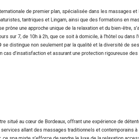
nationale de premier plan, spécialisée dans les massages et l
turistes, tantriques et Lingam, ainsi que des formations en ma
ise prône une approche unique de la relaxation et du bien-être, s
urs sur 7, de 10h à 2h, que ce soit à domicile, à l’hôtel ou dans 
® se distingue non seulement par la qualité et la diversité de s
en cas d’insatisfaction et assurant une protection rigoureuse de
être situé au cœur de Bordeaux, offrant une expérience de déte
e services allant des massages traditionnels et contemporains 
, ce spa mixte s’efforce de rendre le luxe de la relaxation acces