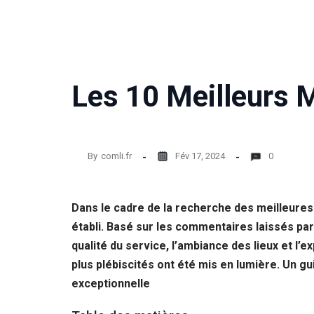
Statistiques
Afin que
nous
puissions
améliorer la
Les 10 Meilleurs 
fonctionnalité
et la structure
du site Web,
en fonction
de la façon
dont le site
By
comli.fr
Fév 17, 2024
0
Web est
utilisé.
Dans le cadre de la recherche des meilleure
établi. Basé sur les commentaires laissés par
Experience
Afin que notre
qualité du service, l’ambiance des lieux et l’
site Web
plus plébiscités ont été mis en lumière. Un g
fonctionne
exceptionnelle
aussi bien que
possible lors
de votre visite.