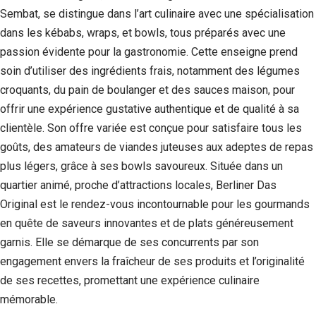
Sembat, se distingue dans l’art culinaire avec une spécialisation
Statistiques
dans les kébabs, wraps, et bowls, tous préparés avec une
Afin que
nous
passion évidente pour la gastronomie. Cette enseigne prend
puissions
soin d’utiliser des ingrédients frais, notamment des légumes
améliorer la
croquants, du pain de boulanger et des sauces maison, pour
fonctionnalité
et la structure
offrir une expérience gustative authentique et de qualité à sa
du site Web,
clientèle. Son offre variée est conçue pour satisfaire tous les
en fonction
de la façon
goûts, des amateurs de viandes juteuses aux adeptes de repas
dont le site
plus légers, grâce à ses bowls savoureux. Située dans un
Web est
quartier animé, proche d’attractions locales, Berliner Das
utilisé.
Original est le rendez-vous incontournable pour les gourmands
en quête de saveurs innovantes et de plats généreusement
Experience
garnis. Elle se démarque de ses concurrents par son
Afin que notre
site Web
engagement envers la fraîcheur de ses produits et l’originalité
fonctionne
de ses recettes, promettant une expérience culinaire
aussi bien que
mémorable.
possible lors
de votre visite.