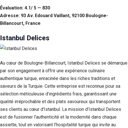
Si vous
Évaluation: 4.1/ 5 — 830
refusez ces
cookies,
Adresse: 93 Av. Edouard Vaillant, 92100 Boulogne-
certaines
Billancourt, France
fonctionnalités
disparaîtront
Istanbul Delices
du site Web.
Marketing
En partageant
Au cœur de Boulogne-Billancourt, Istanbul Delices se démarque
votre intérêt et
par son engagement à offrir une expérience culinaire
votre
comportement
authentique turque, enracinée dans les riches traditions et
lorsque vous
saveurs de la Turquie. Cette entreprise est reconnue pour sa
visitez notre
sélection méticuleuse d’ingrédients frais, garantissant une
site, vous
augmentez les
qualité irréprochable et des plats savoureux qui transportent
chances de
ses clients au cœur d’Istanbul. La mission d’Istanbul Delices
voir du
contenu et des
est de fusionner l’authenticité et la modernité dans chaque
offres
assiette, tout en valorisant l’hospitalité turque qui invite au
personnalisés.