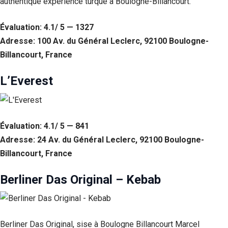
authentique expérience turque à Boulogne-Billancourt.
Évaluation: 4.1/ 5 — 1327
Adresse: 100 Av. du Général Leclerc, 92100 Boulogne-
Billancourt, France
L’Everest
Évaluation: 4.1/ 5 — 841
Adresse: 24 Av. du Général Leclerc, 92100 Boulogne-
Nécessaire
Ces cookies ne
Billancourt, France
sont pas
facultatifs. Ils
Berliner Das Original – Kebab
sont
nécessaires au
fonctionnement
du site Web.
Berliner Das Original, sise à Boulogne Billancourt Marcel