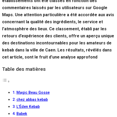
établissements ont été classés en fonction des
Si vous
commentaires laissés par les utilisateurs sur Google
refusez ces
cookies,
Maps. Une attention particulière a été accordée aux avis
certaines
concernant la qualité des ingrédients, le service et
fonctionnalités
disparaîtront
l’atmosphère des lieux. Ce classement, établi par les
du site Web.
retours d’expérience des clients, offre un aperçu unique
des destinations incontournables pour les amateurs de
kebab dans la ville de Caen. Les résultats, révélés dans
Marketing
En partageant
cet article, sont le fruit d’une analyse approfond
votre intérêt et
votre
Table des matières
comportement
lorsque vous
visitez notre
site, vous
augmentez les
Magic Beau Gosse
chances de
chez abbas kebab
voir du
contenu et des
L’Éden Kebab
offres
Babek
personnalisés.