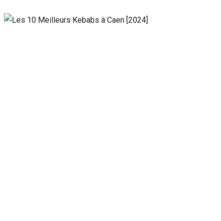
Nécessaire
Ces cookies ne
sont pas
facultatifs. Ils
sont
nécessaires au
fonctionnement
du site Web.