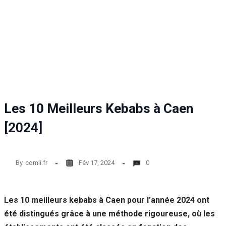
Statistiques
Afin que
nous
puissions
améliorer la
fonctionnalité
et la structure
du site Web,
en fonction
de la façon
Les 10 Meilleurs Kebabs à Caen
dont le site
Web est
[2024]
utilisé.
By
comli.fr
Fév 17, 2024
0
Experience
Afin que notre
site Web
fonctionne
Les 10 meilleurs kebabs à Caen pour l’année 2024 ont
aussi bien que
été distingués grâce à une méthode rigoureuse, où les
possible lors
de votre visite.