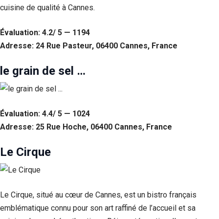
cuisine de qualité à Cannes.
Statistiques
Afin que
Évaluation: 4.2/ 5 — 1194
nous
puissions
Adresse: 24 Rue Pasteur, 06400 Cannes, France
améliorer la
fonctionnalité
le grain de sel …
et la structure
du site Web,
en fonction
de la façon
dont le site
Évaluation: 4.4/ 5 — 1024
Web est
Adresse: 25 Rue Hoche, 06400 Cannes, France
utilisé.
Le Cirque
Experience
Afin que notre
site Web
fonctionne
Le Cirque, situé au cœur de Cannes, est un bistro français
aussi bien que
possible lors
emblématique connu pour son art raffiné de l’accueil et sa
de votre visite.