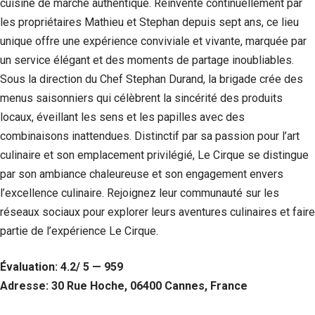
cuisine de marché authentique. Réinventé continuellement par
Si vous
les propriétaires Mathieu et Stephan depuis sept ans, ce lieu
refusez ces
cookies,
unique offre une expérience conviviale et vivante, marquée par
certaines
un service élégant et des moments de partage inoubliables.
fonctionnalités
disparaîtront
Sous la direction du Chef Stephan Durand, la brigade crée des
du site Web.
menus saisonniers qui célèbrent la sincérité des produits
locaux, éveillant les sens et les papilles avec des
combinaisons inattendues. Distinctif par sa passion pour l’art
Marketing
En partageant
culinaire et son emplacement privilégié, Le Cirque se distingue
votre intérêt et
par son ambiance chaleureuse et son engagement envers
votre
comportement
l’excellence culinaire. Rejoignez leur communauté sur les
lorsque vous
réseaux sociaux pour explorer leurs aventures culinaires et faire
visitez notre
partie de l’expérience Le Cirque.
site, vous
augmentez les
chances de
Évaluation: 4.2/ 5 — 959
voir du
contenu et des
Adresse: 30 Rue Hoche, 06400 Cannes, France
offres
personnalisés.