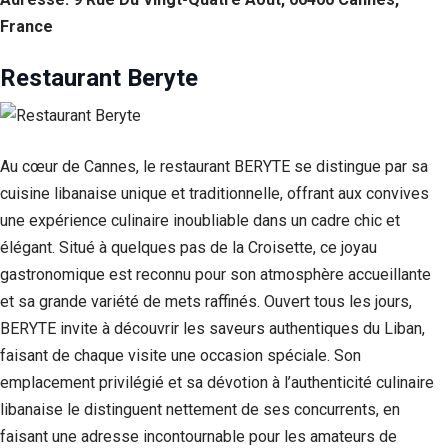
France
Restaurant Beryte
Au cœur de Cannes, le restaurant BERYTE se distingue par sa
cuisine libanaise unique et traditionnelle, offrant aux convives
une expérience culinaire inoubliable dans un cadre chic et
élégant. Situé à quelques pas de la Croisette, ce joyau
gastronomique est reconnu pour son atmosphère accueillante
Nécessaire
Ces cookies ne
et sa grande variété de mets raffinés. Ouvert tous les jours,
sont pas
BERYTE invite à découvrir les saveurs authentiques du Liban,
facultatifs. Ils
faisant de chaque visite une occasion spéciale. Son
sont
nécessaires au
emplacement privilégié et sa dévotion à l’authenticité culinaire
fonctionnement
libanaise le distinguent nettement de ses concurrents, en
du site Web.
faisant une adresse incontournable pour les amateurs de