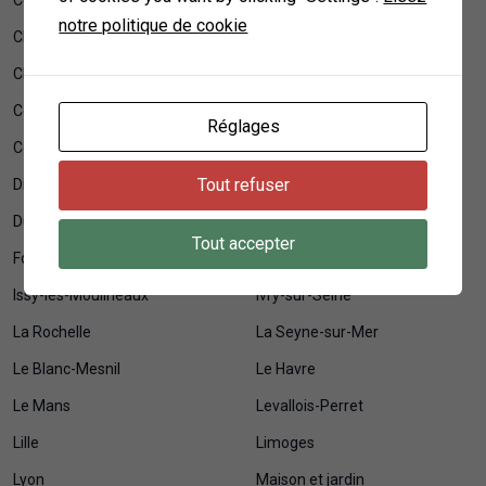
notre politique de cookie
Champigny-sur-Marne
Cherbourg-en-Cotentin
Clermont-Ferrand
Clichy
Colmar
Colombes
Réglages
Courbevoie
Créteil
Tout refuser
Dijon
Drancy
Dunkerque
Évry-Courcouronnes
Tout accepter
Fort-de-France
Grenoble
Issy-les-Moulineaux
Ivry-sur-Seine
La Rochelle
La Seyne-sur-Mer
Le Blanc-Mesnil
Le Havre
Le Mans
Levallois-Perret
Lille
Limoges
Lyon
Maison et jardin