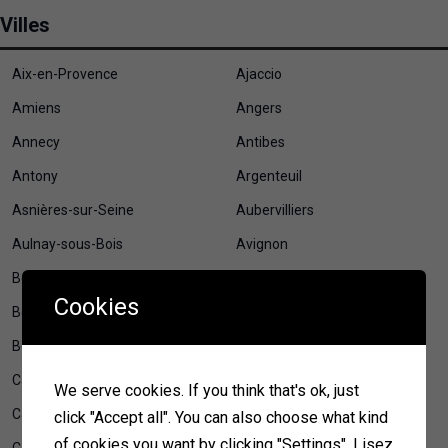
Villes
Aix-en-Provence
Ajaccio
Amiens
Angers
Annecy
Antibes
Antony
Argenteuil
Asnières-sur-Seine
Aubervilliers
Aulnay-sous-Bois
Avignon
Besançon
Béziers
Cookies
Bordeaux
Boulogne-Billancourt
Bourges
Brest
Caen
Calais
We serve cookies. If you think that's ok, just
Cannes
Cayenne
click "Accept all". You can also choose what kind
of cookies you want by clicking "Settings".
Lisez
Cergy
Chambéry