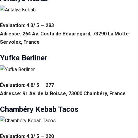
Statistiques
Afin que
nous
Évaluation: 4.3/ 5 — 283
puissions
Adresse: 264 Av. Costa de Beauregard, 73290 La Motte-
améliorer la
fonctionnalité
Servolex, France
et la structure
du site Web,
Yufka Berliner
en fonction
de la façon
dont le site
Web est
utilisé.
Évaluation: 4.8/ 5 — 277
Adresse: 91 Av. de la Boisse, 73000 Chambéry, France
Experience
Afin que notre
Chambéry Kebab Tacos
site Web
fonctionne
aussi bien que
possible lors
Évaluation: 4.3/ 5 — 220
de votre visite.