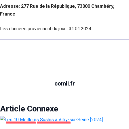
Si vous
Adresse: 277 Rue de la République, 73000 Chambéry,
refusez ces
France
cookies,
certaines
fonctionnalités
Les données proviennent du jour :
31.01.2024
disparaîtront
du site Web.
Marketing
En partageant
votre intérêt et
votre
comportement
comli.fr
lorsque vous
visitez notre
site, vous
augmentez les
chances de
Article Connexe
voir du
contenu et des
offres
ALIMENTATION
VITRY-SUR-SEINE
personnalisés.