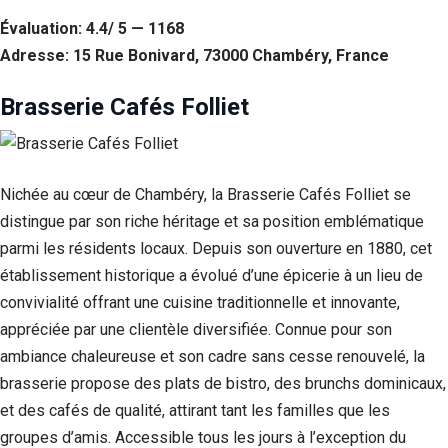
Évaluation: 4.4/ 5 — 1168
Statistiques
Afin que
Adresse: 15 Rue Bonivard, 73000 Chambéry, France
nous
puissions
Brasserie Cafés Folliet
améliorer la
fonctionnalité
et la structure
du site Web,
en fonction
Nichée au cœur de Chambéry, la Brasserie Cafés Folliet se
de la façon
distingue par son riche héritage et sa position emblématique
dont le site
Web est
parmi les résidents locaux. Depuis son ouverture en 1880, cet
utilisé.
établissement historique a évolué d’une épicerie à un lieu de
convivialité offrant une cuisine traditionnelle et innovante,
Experience
appréciée par une clientèle diversifiée. Connue pour son
Afin que notre
ambiance chaleureuse et son cadre sans cesse renouvelé, la
site Web
brasserie propose des plats de bistro, des brunchs dominicaux,
fonctionne
aussi bien que
et des cafés de qualité, attirant tant les familles que les
possible lors
groupes d’amis. Accessible tous les jours à l’exception du
de votre visite.