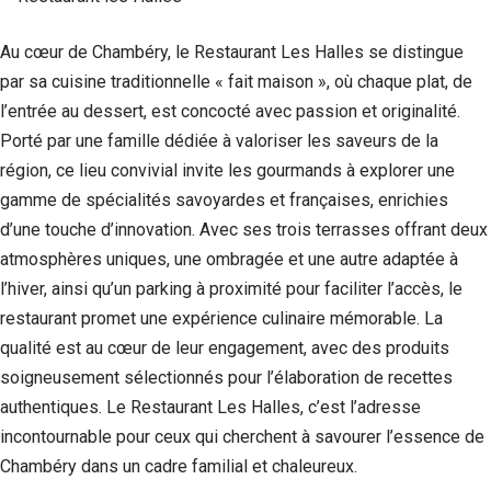
Au cœur de Chambéry, le Restaurant Les Halles se distingue
par sa cuisine traditionnelle « fait maison », où chaque plat, de
l’entrée au dessert, est concocté avec passion et originalité.
Porté par une famille dédiée à valoriser les saveurs de la
région, ce lieu convivial invite les gourmands à explorer une
gamme de spécialités savoyardes et françaises, enrichies
d’une touche d’innovation. Avec ses trois terrasses offrant deux
atmosphères uniques, une ombragée et une autre adaptée à
l’hiver, ainsi qu’un parking à proximité pour faciliter l’accès, le
Nécessaire
restaurant promet une expérience culinaire mémorable. La
Ces cookies ne
qualité est au cœur de leur engagement, avec des produits
sont pas
facultatifs. Ils
soigneusement sélectionnés pour l’élaboration de recettes
sont
authentiques. Le Restaurant Les Halles, c’est l’adresse
nécessaires au
fonctionnement
incontournable pour ceux qui cherchent à savourer l’essence de
du site Web.
Chambéry dans un cadre familial et chaleureux.