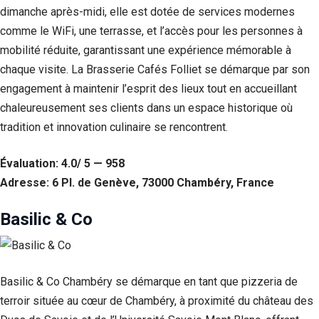
Si vous
dimanche après-midi, elle est dotée de services modernes
refusez ces
comme le WiFi, une terrasse, et l’accès pour les personnes à
cookies,
mobilité réduite, garantissant une expérience mémorable à
certaines
fonctionnalités
chaque visite. La Brasserie Cafés Folliet se démarque par son
disparaîtront
engagement à maintenir l’esprit des lieux tout en accueillant
du site Web.
chaleureusement ses clients dans un espace historique où
tradition et innovation culinaire se rencontrent.
Marketing
En partageant
Évaluation: 4.0/ 5 — 958
votre intérêt et
votre
Adresse: 6 Pl. de Genève, 73000 Chambéry, France
comportement
lorsque vous
Basilic & Co
visitez notre
site, vous
augmentez les
chances de
voir du
Basilic & Co Chambéry se démarque en tant que pizzeria de
contenu et des
terroir située au cœur de Chambéry, à proximité du château des
offres
personnalisés.