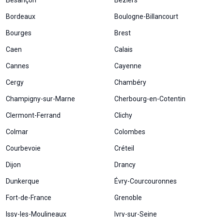
Bordeaux
Boulogne-Billancourt
Bourges
Brest
Caen
Calais
Cannes
Cayenne
Cergy
Chambéry
Champigny-sur-Marne
Cherbourg-en-Cotentin
Clermont-Ferrand
Clichy
Colmar
Colombes
Courbevoie
Créteil
Dijon
Drancy
Dunkerque
Évry-Courcouronnes
Fort-de-France
Grenoble
Issy-les-Moulineaux
Ivry-sur-Seine