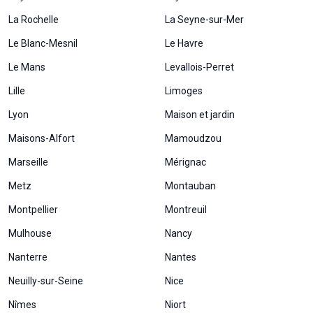
La Rochelle
La Seyne-sur-Mer
Le Blanc-Mesnil
Le Havre
Le Mans
Levallois-Perret
Lille
Limoges
Lyon
Maison et jardin
Maisons-Alfort
Mamoudzou
Marseille
Mérignac
Metz
Montauban
Nécessaire
Ces cookies ne
Montpellier
Montreuil
sont pas
Mulhouse
Nancy
facultatifs. Ils
sont
Nanterre
Nantes
nécessaires au
fonctionnement
Neuilly-sur-Seine
Nice
du site Web.
Nîmes
Niort