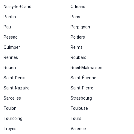
Noisy-le-Grand
Orléans
Statistiques
Afin que
Pantin
Paris
nous
Pau
Perpignan
puissions
améliorer la
Pessac
Poitiers
fonctionnalité
et la structure
Quimper
Reims
du site Web,
en fonction
Rennes
Roubaix
de la façon
dont le site
Rouen
Rueil-Malmaison
Web est
Saint-Denis
Saint-Étienne
utilisé.
Saint-Nazaire
Saint-Pierre
Experience
Sarcelles
Strasbourg
Afin que notre
Toulon
Toulouse
site Web
fonctionne
Tourcoing
Tours
aussi bien que
possible lors
Troyes
Valence
de votre visite.