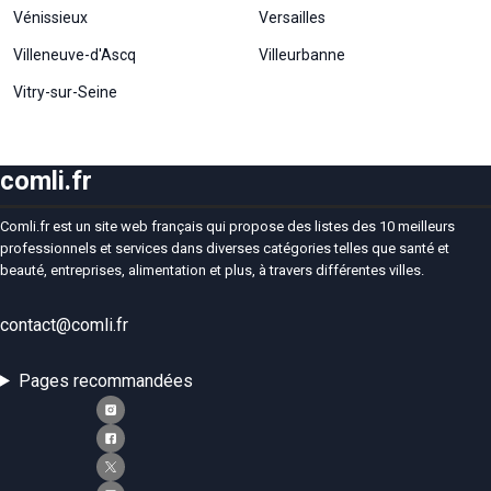
Si vous
Vénissieux
Versailles
refusez ces
Villeneuve-d'Ascq
Villeurbanne
cookies,
certaines
Vitry-sur-Seine
fonctionnalités
disparaîtront
du site Web.
comli.fr
Marketing
Comli.fr est un site web français qui propose des listes des 10 meilleurs
En partageant
professionnels et services dans diverses catégories telles que santé et
votre intérêt et
beauté, entreprises, alimentation et plus, à travers différentes villes.
votre
comportement
lorsque vous
contact@comli.fr
visitez notre
site, vous
Pages recommandées
augmentez les
chances de
voir du
contenu et des
offres
personnalisés.