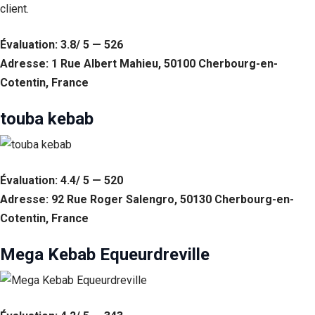
client.
Si vous
refusez ces
cookies,
Évaluation: 3.8/ 5 — 526
certaines
Adresse: 1 Rue Albert Mahieu, 50100 Cherbourg-en-
fonctionnalités
disparaîtront
Cotentin, France
du site Web.
touba kebab
Marketing
En partageant
votre intérêt et
votre
Évaluation: 4.4/ 5 — 520
comportement
Adresse: 92 Rue Roger Salengro, 50130 Cherbourg-en-
lorsque vous
Cotentin, France
visitez notre
site, vous
augmentez les
Mega Kebab Equeurdreville
chances de
voir du
contenu et des
offres
personnalisés.