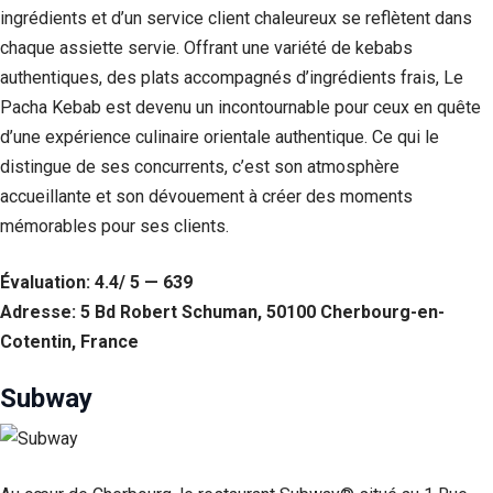
ingrédients et d’un service client chaleureux se reflètent dans
chaque assiette servie. Offrant une variété de kebabs
authentiques, des plats accompagnés d’ingrédients frais, Le
Pacha Kebab est devenu un incontournable pour ceux en quête
d’une expérience culinaire orientale authentique. Ce qui le
distingue de ses concurrents, c’est son atmosphère
accueillante et son dévouement à créer des moments
mémorables pour ses clients.
Évaluation: 4.4/ 5 — 639
Nécessaire
Adresse: 5 Bd Robert Schuman, 50100 Cherbourg-en-
Ces cookies ne
Cotentin, France
sont pas
facultatifs. Ils
Subway
sont
nécessaires au
fonctionnement
du site Web.