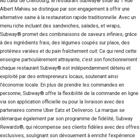
Au cœur de Cherbourg, le restaurant Subway® situé au 1 Rue
Albert Mahieu se distingue par son engagement à offrir une
Statistiques
Afin que
alternative saine à la restauration rapide traditionnelle. Avec un
nous
menu riche incluant des sandwiches, salades, et wraps,
puissions
Subway® promet des combinaisons de saveurs infinies, grâce
améliorer la
fonctionnalité
à des ingrédients frais, des légumes coupés sur place, des
et la structure
protéines variées et du pain fraîchement cuit. Ce qui rend cette
du site Web,
en fonction
enseigne particulièrement attrayante, c’est son fonctionnement :
de la façon
chaque restaurant Subway® est indépendamment détenu et
dont le site
Web est
exploité par des entrepreneurs locaux, soutenant ainsi
utilisé.
l’économie locale. En plus de prendre les commandes en
personne, Subway® offre la flexibilité de la commande en ligne
via son application officielle ou pour la livraison avec des
Experience
Afin que notre
partenaires comme Uber Eats et Deliveroo. La marque se
site Web
démarque également par son programme de fidélité, Subway
fonctionne
Rewards®, qui récompense ses clients fidèles avec des offres
aussi bien que
possible lors
exclusives, soulignant son dévouement à enrichir l’expérience
de votre visite.