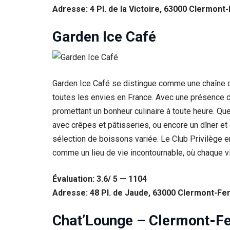
Adresse: 4 Pl. de la Victoire, 63000 Clermont
Garden Ice Café
Garden Ice Café se distingue comme une chaîne de
toutes les envies en France. Avec une présence da
promettant un bonheur culinaire à toute heure. Qu
avec crêpes et pâtisseries, ou encore un dîner et
sélection de boissons variée. Le Club Privilège e
Nécessaire
comme un lieu de vie incontournable, où chaque v
Ces cookies ne
sont pas
facultatifs. Ils
Évaluation: 3.6/ 5 — 1104
sont
Adresse: 48 Pl. de Jaude, 63000 Clermont-Fe
nécessaires au
fonctionnement
du site Web.
Chat’Lounge – Clermont-F