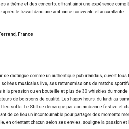
es à thème et des concerts, offrant ainsi une expérience complèt
e après le travail dans une ambiance conviviale et accueillante.
Ferrand, France
Bar se distingue comme un authentique pub irlandais, ouvert tous 
s soirées musicales live, ses retransmissions de matchs sportifs
 à la pression ou en bouteille et plus de 30 whiskies du monde 
ateurs de boissons de qualité. Les happy hours, du lundi au sam
 et les softs. Le Still se démarque par son ambiance festive et
isant de ce lieu un incontournable pour partager des moments m
e, en orientant chacun selon ses envies, souligne la passion et l