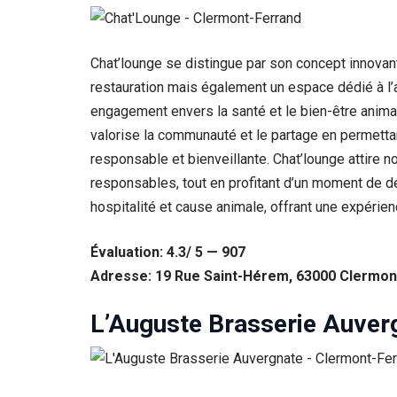
Statistiques
Afin que
Chat’lounge se distingue par son concept innovant
nous
puissions
restauration mais également un espace dédié à l’
améliorer la
engagement envers la santé et le bien-être animal
fonctionnalité
et la structure
valorise la communauté et le partage en permettan
du site Web,
responsable et bienveillante. Chat’lounge attire 
en fonction
de la façon
responsables, tout en profitant d’un moment de d
dont le site
hospitalité et cause animale, offrant une expérien
Web est
utilisé.
Évaluation: 4.3/ 5 — 907
Adresse: 19 Rue Saint-Hérem, 63000 Clermon
Experience
Afin que notre
L’Auguste Brasserie Auver
site Web
fonctionne
aussi bien que
possible lors
de votre visite.