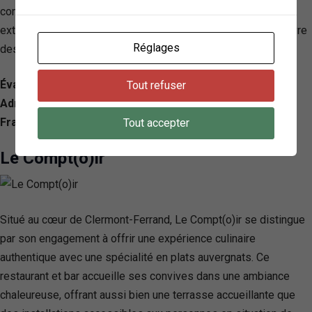
comme une adresse gourmande mais aussi comme une
extension de chez soi, où l’on se retrouve entre amis pour vivre
Réglages
des moments de pure gourmandise.
Évaluation: 4.6/ 5 — 1049
Tout refuser
Adresse: 6 Rue des Minimes, 63000 Clermont-Ferrand,
France
Tout accepter
Le Compt(o)ir
Situé au cœur de Clermont-Ferrand, Le Compt(o)ir se distingue
par son engagement à offrir une expérience culinaire
authentique avec une spécialité en plats auvergnats. Ce
restaurant et bar accueille ses convives dans une ambiance
chaleureuse, offrant aussi bien une terrasse accueillante que