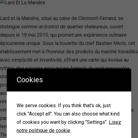
Lard et la Manière, situé au cœur de Clermont-Ferrand, se
distingue comme un bistrot de quartier chaleureux, ouvert
depuis le 19 mai 2015, qui promet une expérience culinaire
épicurienne unique. Sous la houlette du chef Bastien Merlo, cet
établissement met à l’honneur des produits du marché travaillés
avec simplicité et inventivité, offrant une carte qui évolue au
rythme des saisons ainsi qu’une formule du midi renouvelée
chaque semaine. En plus de sa cuisine raffinée, le bistrot
Cookies
propose une sélection de vins variée, capable de satisfaire
aussi bien les palais avertis que les novices, dans un cadre
réinventé par l’architecte Sarah Robalo en un cocon design et
We serve cookies. If you think that's ok, just
vintage. Lard et la Manière se veut un lieu de convivialité et de
click "Accept all". You can also choose what kind
partage, où l’on vient pour savourer des mets délicats en
of cookies you want by clicking "Settings".
Lisez
terrasse ou en intérieur, guidé par l’accueil chaleureux de
notre politique de cookie
Thomas et son équipe. Ce lieu se présente non seulement