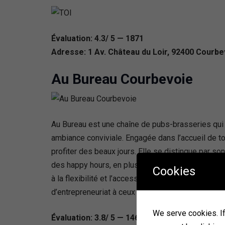
Évaluation: 4.3/ 5 — 1871
Adresse: 1 Av. Château du Loir, 92400 Courbe
Au Bureau Courbevoie
Au Bureau est une chaîne de pubs-brasseries qui
ambiance conviviale. Engagée dans l’accueil de to
profiter des beaux jours. Elle se distingue par s
des happy hours, en plus de retransmettre les pro
Cookies
à la flexibilité et l’accessibilité de l’expérienc
d’entrepreneuriat à ceux passionnés par le secteu
We serve cookies. If 
Évaluation: 3.8/ 5 — 1465