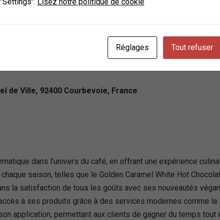
 "Settings".
Lisez notre politique de cookie
voie, France
Réglages
Tout refuser
tel de Ville, 92400 Courbevoie, France
tique dans l’univers du café, en offrant une expérience culin
 chaque saison, telles que le Golden Caramel White Hot Chocola
ans la satisfaction de tous les goûts avec ses nouveautés vég
’accès à ses produits grâce à des services modernes comme la li
via son application, permettant aux clients de gagner du temps t