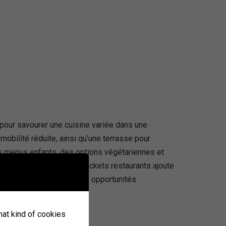
pour savourer une cuisine variée dans une
obilité réduite, ainsi qu’une terrasse pour
des menus enfants, des options végétariennes et
chèques vacances et des tickets restaurants ajoute
s la franchise, offrant des opportunités
e.
what kind of cookies