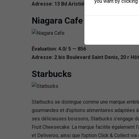
you want by clicking
Adresse: 13 Bd Aristide Briand, 92400 Courbe
Niagara Cafe
Évaluation: 4.0/ 5 — 856
Adresse: 2 bis Boulevard Saint Denis, 20 r Hô
Starbucks
Starbucks se distingue comme une marque embléma
gourmandes et d’options alimentaires adaptées à
ses délicieuses boissons, Starbucks s’engage d
Fruit Cheesecake. La marque facilite également l
et Deliveroo, ainsi que l’option Click & Collect 