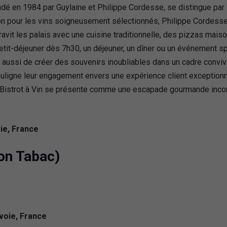
ondé en 1984 par Guylaine et Philippe Cordesse, se distingue pa
on pour les vins soigneusement sélectionnés, Philippe Cordesse 
avit les palais avec une cuisine traditionnelle, des pizzas mais
etit-déjeuner dès 7h30, un déjeuner, un dîner ou un événement spé
 aussi de créer des souvenirs inoubliables dans un cadre convivi
uligne leur engagement envers une expérience client exceptionne
Le Bistrot à Vin se présente comme une escapade gourmande inco
ie, France
on Tabac)
voie, France