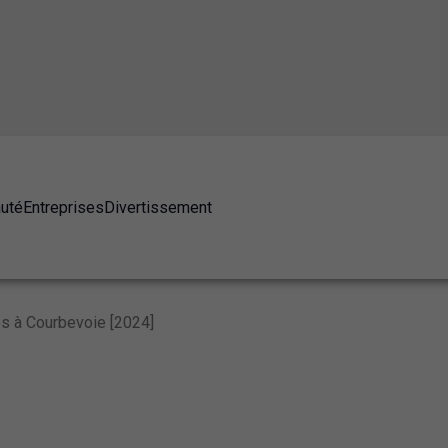
auté
Entreprises
Divertissement
s à Courbevoie [2024]