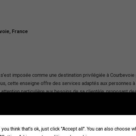
voie, France
 s’est imposée comme une destination privilégiée à Courbevoie 
us, cette enseigne offre des services adaptés aux personnes à m
on attention particulière aux besoins de sa clientèle, proposant 
chains matchs sur écrans géants. La possibilité d’utiliser des 
e client. Au Bureau se démarque également par son engagement dan
r de la restauration et désireux de rejoindre une marque reconnu
you think that's ok, just click "Accept all". You can also choose 