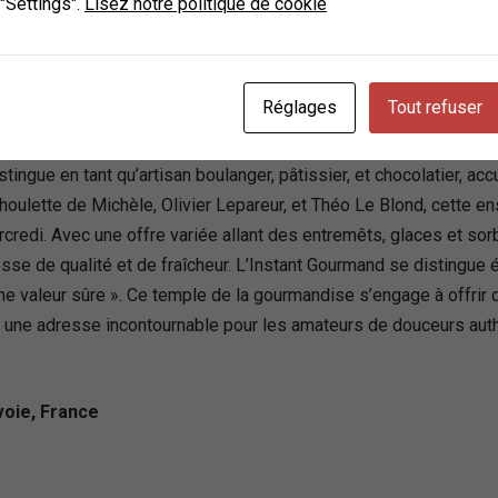
 "Settings".
Lisez notre politique de cookie
e, France
Réglages
Tout refuser
ingue en tant qu’artisan boulanger, pâtissier, et chocolatier, ac
oulette de Michèle, Olivier Lepareur, et Théo Le Blond, cette 
rcredi. Avec une offre variée allant des entremêts, glaces et sor
esse de qualité et de fraîcheur. L’Instant Gourmand se distingue
ne valeur sûre ». Ce temple de la gourmandise s’engage à offrir
e une adresse incontournable pour les amateurs de douceurs aut
oie, France