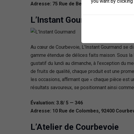
you want by clicking
Adresse: 75 Rue de Bezons, 92400 Courbevoi
L’Instant Gourmand
Au cœur de Courbevoie, L’Instant Gourmand se dist
gamme étendue de délices faits maison. Sous la h
gustatif du lundi au dimanche, à l’exception du me
de fruits de qualité, chaque produit est une prom
les occasions, affirmant que « chaque pièce est u
résultats savoureux, se positionnant ainsi comm
Évaluation: 3.8/ 5 — 346
Adresse: 10 Rue de Colombes, 92400 Courbev
L’Atelier de Courbevoie