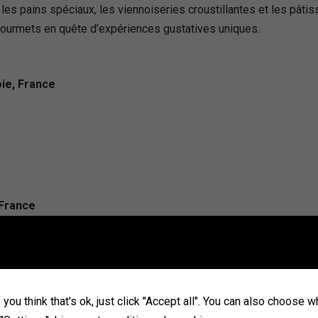
 les pains spéciaux, les viennoiseries croustillantes et les pâtis
t gourmets en quête d’expériences gustatives uniques.
oie, France
 France
you think that's ok, just click "Accept all". You can also choose 