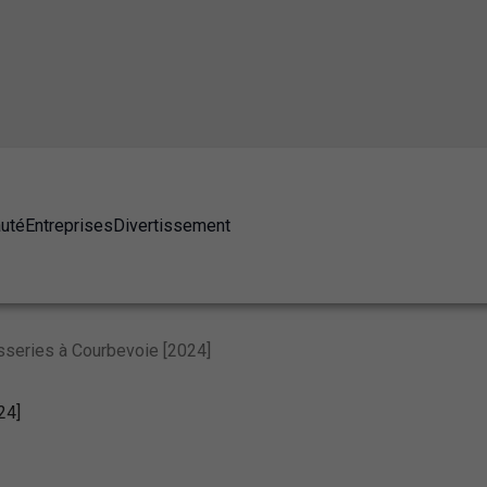
auté
Entreprises
Divertissement
sseries à Courbevoie [2024]