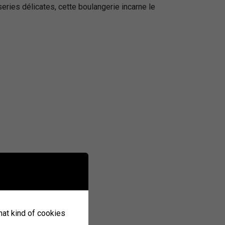
series délicates, cette boulangerie incarne le
what kind of cookies