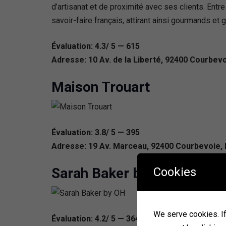
d’artisanat et de proximité avec ses clients. Entre
savoir-faire français, attirant ainsi gourmands e
Évaluation: 4.3/ 5 — 615
Adresse: 10 Av. de la Liberté, 92400 Courbev
Maison Trouart
Évaluation: 3.8/ 5 — 395
Adresse: 19 Av. Marceau, 92400 Courbevoie,
Cookies
Sarah Baker by OH
We serve cookies. If 
Évaluation: 4.2/ 5 — 364