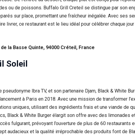
des ou de poissons. Buffalo Grill Creteil se distingue par son e
rés sur place, promettant une fraîcheur inégalée. Avec ses servic
 livrer, ce restaurant est le lieu idéal pour célébrer chaque jou
e la Basse Quinte, 94000 Créteil, France
l Soleil
e pseudonyme Ibra TV, et son partenaire Djam, Black & White B
 lancement à Paris en 2018. Avec une mission de transformer l’e
tions uniques, utilisant des ingrédients frais et une viande de q
s, Black & White Burger élargit son offre avec des limonades e
cès fulgurant, prévoyant l’ouverture de plus de 60 restaurants en
ept audacieux et la qualité irréprochable des produits font de B