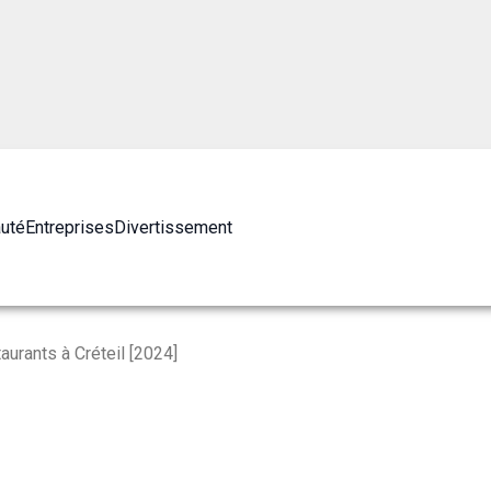
auté
Entreprises
Divertissement
urants à Créteil [2024]