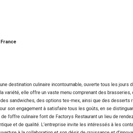
, France
 destination culinaire incontournable, ouverte tous les jours d
 la variété, elle offre un vaste menu comprenant des brasseries
s, des sandwiches, des options tex-mex, ainsi que des desserts
our son engagement à satisfaire tous les goûts, en se distingua
té de l’offre culinaire font de Factorys Restaurant un lieu de rende
que et de qualité. L’entreprise invite les intéressés à les conta
erture à la collaboration et son désir de croissance et d’innovat