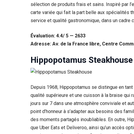
sélection de produits frais et sains. Inspiré par l
Statistiques
carte variée qui fait la part belle aux spécialités 
Afin que
service et qualité gastronomique, dans un cadre c
nous
puissions
améliorer la
Évaluation: 4.4/ 5 — 2633
fonctionnalité
Adresse: Av. de la France libre, Centre Comme
et la structure
du site Web,
en fonction
Hippopotamus Steakhouse
de la façon
dont le site
Web est
utilisé.
Depuis 1968, Hippopotamus se distingue en tant 
qualité supérieure et une cuisson à la braise qui r
Experience
jours sur 7 dans une atmosphère conviviale et au
Afin que notre
site Web
point d’honneur à s’adapter aux besoins des fami
fonctionne
des moments partagés inoubliables. En outre, Hipp
aussi bien que
possible lors
que Uber Eats et Deliveroo, ainsi qu’un accès opt
de votre visite.