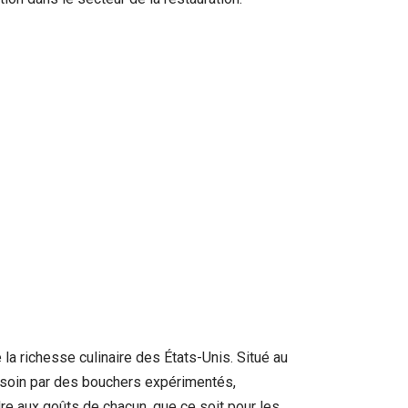
 la richesse culinaire des États-Unis. Situé au
c soin par des bouchers expérimentés,
re aux goûts de chacun, que ce soit pour les