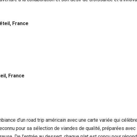
éteil, France
eil, France
ambiance d’un road trip américain avec une carte variée qui célèbre
 reconnu pour sa sélection de viandes de qualité, préparées ave
euse. De l’entrée au dessert, chaque plat est conçu pour répond