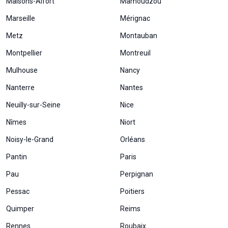
Maisons-Alfort
Mamoudzou
Marseille
Mérignac
Metz
Montauban
Montpellier
Montreuil
Mulhouse
Nancy
Nanterre
Nantes
Neuilly-sur-Seine
Nice
Nîmes
Niort
Noisy-le-Grand
Orléans
Nécessaire
Ces cookies ne
Pantin
Paris
sont pas
facultatifs. Ils
Pau
Perpignan
sont
nécessaires au
Pessac
Poitiers
fonctionnement
Quimper
Reims
du site Web.
Rennes
Roubaix