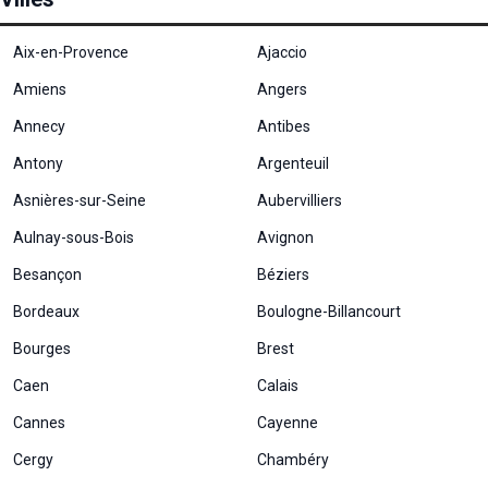
Aix-en-Provence
Ajaccio
Amiens
Angers
Annecy
Antibes
Antony
Argenteuil
Asnières-sur-Seine
Aubervilliers
Aulnay-sous-Bois
Avignon
Besançon
Béziers
Bordeaux
Boulogne-Billancourt
Bourges
Brest
Caen
Calais
Cannes
Cayenne
Cergy
Chambéry