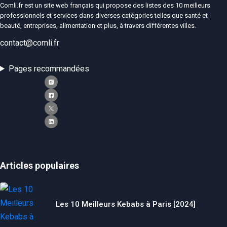
Comli.fr est un site web français qui propose des listes des 10 meilleurs
Si vous
professionnels et services dans diverses catégories telles que santé et
refusez ces
beauté, entreprises, alimentation et plus, à travers différentes villes.
cookies,
certaines
contact@comli.fr
fonctionnalités
disparaîtront
du site Web.
Pages recommandées
Marketing
En partageant
votre intérêt et
votre
comportement
lorsque vous
visitez notre
Articles populaires
site, vous
augmentez les
chances de
voir du
Les 10 Meilleurs Kebabs à Paris [2024]
contenu et des
offres
personnalisés.