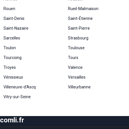
Rouen
Rueil-Malmaison
Statistiques
Afin que
Saint-Denis
Saint-Étienne
nous
puissions
Saint-Nazaire
Saint-Pierre
améliorer la
fonctionnalité
Sarcelles
Strasbourg
et la structure
Toulon
Toulouse
du site Web,
en fonction
Tourcoing
Tours
de la façon
dont le site
Troyes
Valence
Web est
utilisé.
Vénissieux
Versailles
Villeneuve-d'Ascq
Villeurbanne
Experience
Vitry-sur-Seine
Afin que notre
site Web
fonctionne
aussi bien que
comli.fr
possible lors
de votre visite.