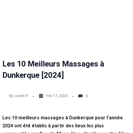
Statistiques
Afin que
nous
puissions
améliorer la
fonctionnalité
et la structure
du site Web,
en fonction
de la façon
Les 10 Meilleurs Massages à
dont le site
Web est
Dunkerque [2024]
utilisé.
By
comli.fr
Fév 17, 2024
0
Experience
Afin que notre
site Web
fonctionne
Les 10 meilleurs massages à Dunkerque pour l’année
aussi bien que
2024 ont été établis à partir des lieux les plus
possible lors
de votre visite.