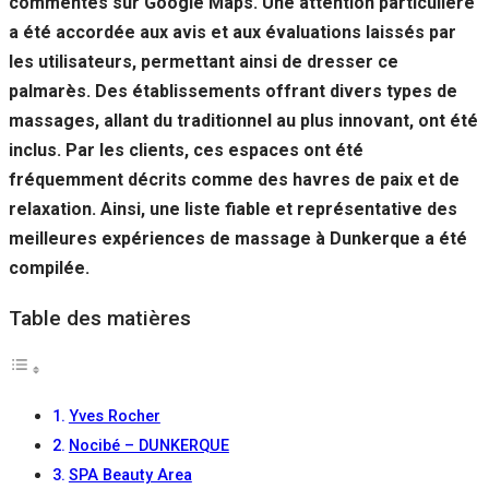
commentés sur Google Maps. Une attention particulière
Si vous
a été accordée aux avis et aux évaluations laissés par
refusez ces
cookies,
les utilisateurs, permettant ainsi de dresser ce
certaines
palmarès. Des établissements offrant divers types de
fonctionnalités
disparaîtront
massages, allant du traditionnel au plus innovant, ont été
du site Web.
inclus. Par les clients, ces espaces ont été
fréquemment décrits comme des havres de paix et de
relaxation. Ainsi, une liste fiable et représentative des
Marketing
En partageant
meilleures expériences de massage à Dunkerque a été
votre intérêt et
compilée.
votre
comportement
Table des matières
lorsque vous
visitez notre
site, vous
augmentez les
chances de
Yves Rocher
voir du
contenu et des
Nocibé – DUNKERQUE
offres
SPA Beauty Area
personnalisés.