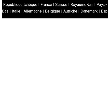
République tchèque
|
France
|
Suisse
|
Royaume-Uni
|
Pays-
Bas
|
Italie
|
Allemagne
|
Belgique
|
Autriche
|
Danemark
|
Espa