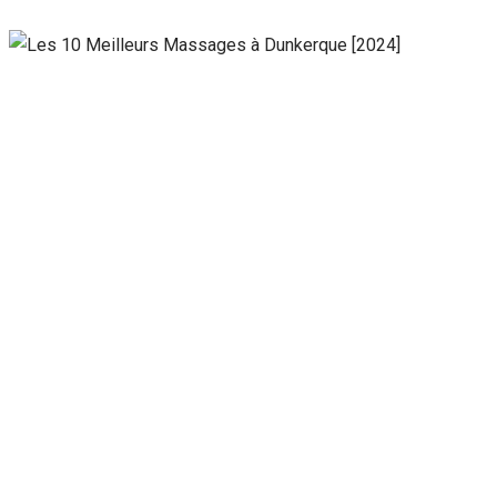
Nécessaire
Ces cookies ne
sont pas
facultatifs. Ils
sont
nécessaires au
fonctionnement
du site Web.