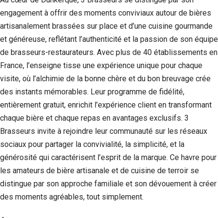
engagement à offrir des moments conviviaux autour de bières
artisanalement brassées sur place et d’une cuisine gourmande
et généreuse, reflétant l’authenticité et la passion de son équipe
de brasseurs-restaurateurs. Avec plus de 40 établissements en
France, l’enseigne tisse une expérience unique pour chaque
visite, où l’alchimie de la bonne chère et du bon breuvage crée
des instants mémorables. Leur programme de fidélité,
entièrement gratuit, enrichit l’expérience client en transformant
chaque bière et chaque repas en avantages exclusifs. 3
Brasseurs invite à rejoindre leur communauté sur les réseaux
Nécessaire
sociaux pour partager la convivialité, la simplicité, et la
Ces cookies ne
sont pas
générosité qui caractérisent l’esprit de la marque. Ce havre pour
facultatifs. Ils
les amateurs de bière artisanale et de cuisine de terroir se
sont
nécessaires au
distingue par son approche familiale et son dévouement à créer
fonctionnement
des moments agréables, tout simplement.
du site Web.