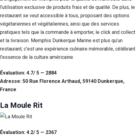
Si vous
l’utilisation exclusive de produits frais et de qualité. De plus, le
refusez ces
restaurant se veut accessible à tous, proposant des options
cookies,
certaines
végétariennes et végétaliennes, ainsi que des services
fonctionnalités
pratiques tels que la commande à emporter, le click and collect
disparaîtront
du site Web.
et la livraison. Memphis Dunkerque Marine est plus qu’un
restaurant; c’est une expérience culinaire mémorable, célébrant
l’essence de la culture américaine.
Marketing
En partageant
votre intérêt et
Évaluation: 4.7/ 5 — 2884
votre
Adresse: 50 Rue Florence Arthaud, 59140 Dunkerque,
comportement
France
lorsque vous
visitez notre
site, vous
La Moule Rit
augmentez les
chances de
voir du
contenu et des
offres
Évaluation: 4.2/ 5 — 2367
personnalisés.