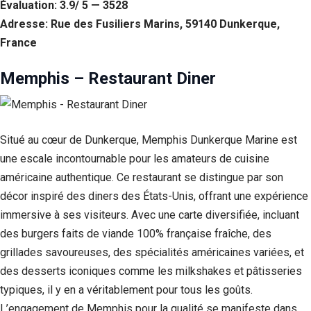
Évaluation: 3.9/ 5 — 3528
Statistiques
Adresse: Rue des Fusiliers Marins, 59140 Dunkerque,
Afin que
France
nous
puissions
Memphis – Restaurant Diner
améliorer la
fonctionnalité
et la structure
du site Web,
en fonction
Situé au cœur de Dunkerque, Memphis Dunkerque Marine est
de la façon
dont le site
une escale incontournable pour les amateurs de cuisine
Web est
américaine authentique. Ce restaurant se distingue par son
utilisé.
décor inspiré des diners des États-Unis, offrant une expérience
immersive à ses visiteurs. Avec une carte diversifiée, incluant
Experience
des burgers faits de viande 100% française fraîche, des
Afin que notre
grillades savoureuses, des spécialités américaines variées, et
site Web
fonctionne
des desserts iconiques comme les milkshakes et pâtisseries
aussi bien que
typiques, il y en a véritablement pour tous les goûts.
possible lors
L’engagement de Memphis pour la qualité se manifeste dans
de votre visite.