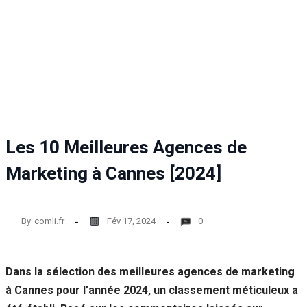
Statistiques
Afin que
nous
puissions
améliorer la
fonctionnalité
et la structure
du site Web,
en fonction
de la façon
Les 10 Meilleures Agences de
dont le site
Web est
Marketing à Cannes [2024]
utilisé.
By
comli.fr
Fév 17, 2024
0
Experience
Afin que notre
site Web
fonctionne
Dans la sélection des meilleures agences de marketing
aussi bien que
à Cannes pour l’année 2024, un classement méticuleux a
possible lors
de votre visite.