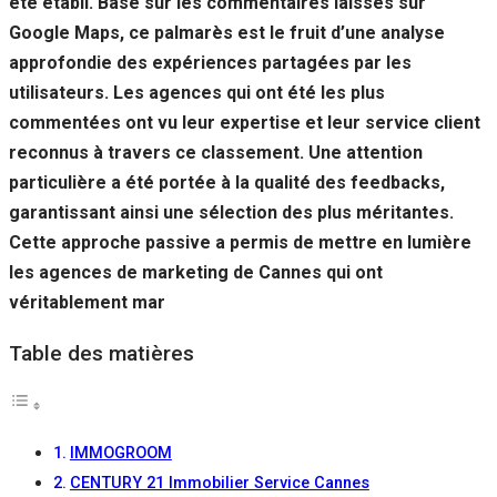
été établi. Basé sur les commentaires laissés sur
Si vous
Google Maps, ce palmarès est le fruit d’une analyse
refusez ces
cookies,
approfondie des expériences partagées par les
certaines
utilisateurs. Les agences qui ont été les plus
fonctionnalités
disparaîtront
commentées ont vu leur expertise et leur service client
du site Web.
reconnus à travers ce classement. Une attention
particulière a été portée à la qualité des feedbacks,
garantissant ainsi une sélection des plus méritantes.
Marketing
En partageant
Cette approche passive a permis de mettre en lumière
votre intérêt et
les agences de marketing de Cannes qui ont
votre
véritablement mar
comportement
lorsque vous
visitez notre
Table des matières
site, vous
augmentez les
chances de
voir du
contenu et des
IMMOGROOM
offres
CENTURY 21 Immobilier Service Cannes
personnalisés.