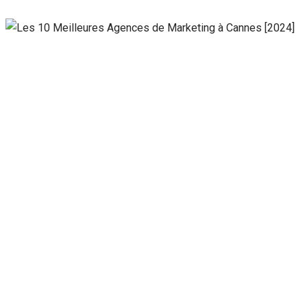
Nécessaire
Ces cookies ne
sont pas
facultatifs. Ils
sont
nécessaires au
fonctionnement
du site Web.