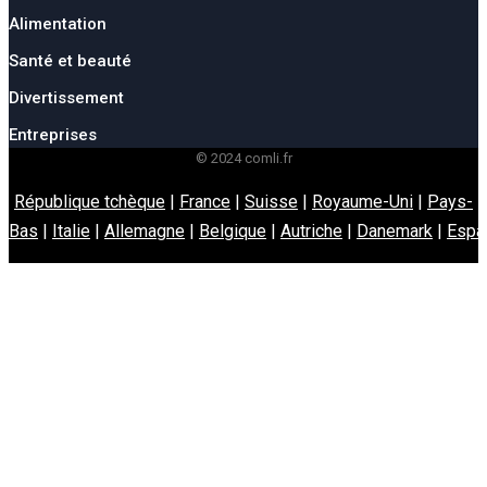
Alimentation
Santé et beauté
Divertissement
Entreprises
© 2024 comli.fr
République tchèque
|
France
|
Suisse
|
Royaume-Uni
|
Pays-
Bas
|
Italie
|
Allemagne
|
Belgique
|
Autriche
|
Danemark
|
Espa