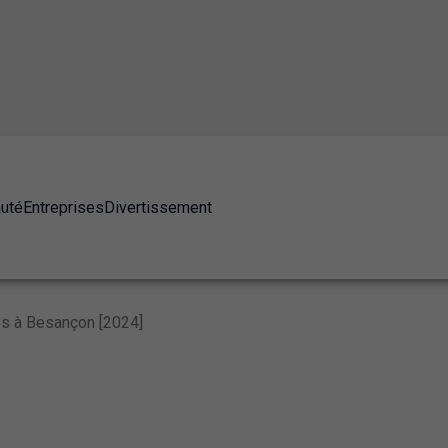
auté
Entreprises
Divertissement
es à Besançon [2024]