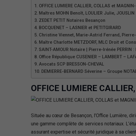
OFFICE LUMIERE CALLIER, COLLAS et MAGNIN
Maîtres MOHN Benoît, LOULIER Julie, JOUSLIN 
ZEDET PETIT Notaires Besançon
BOCQUENET – LASNIER et PETITGIRARD
Christine Viennet, Marie-Astrid Ferrand, Pierr
Maître Charlotte METZDORF, MLC Droit et Consei
SAINT-AMOUR Notaire | Pierre-Irénée PERRIN :
Office République CUSENIER – LAMBERT – LAFA
Avocats SCP BRESSON-CHEVAL
DEMIERRE-BERNARD Séverine – Groupe NOTA
OFFICE LUMIERE CALLIER
Située au cœur de Besançon, l’Office Lumière, dir
une gamme complète de services notariaux. L’étude
assurant expertise et sécurité juridique à sa clien