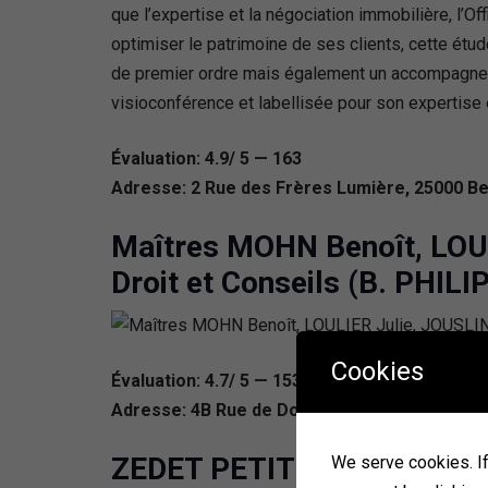
que l’expertise et la négociation immobilière, l’
optimiser le patrimoine de ses clients, cette ét
de premier ordre mais également un accompagneme
visioconférence et labellisée pour son expertise 
Évaluation: 4.9/ 5 — 163
Adresse: 2 Rue des Frères Lumière, 25000 B
Maîtres MOHN Benoît, LOU
Droit et Conseils (B. PHIL
Cookies
Évaluation: 4.7/ 5 — 153
Adresse: 4B Rue de Dole, 25000 Besançon, F
ZEDET PETIT Notaires Bes
We serve cookies. If 