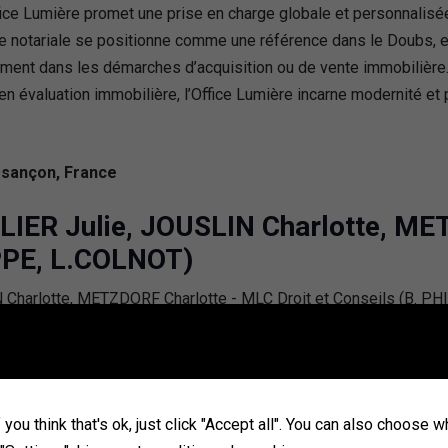
Office Lumière promet une prise en charge globale et personnalis
ude notariale se positionne comme une référence dans le Doubs, 
nt dans les démarches d’acquisition ou de vente immobilière. 
en évaluation immobilière, l’Office Lumière incarne modernité et
esançon, France
LIER Julie, JOUSLIN Charlotte, M
IPPE, L.COLNOT)
rance
ançon
you think that's ok, just click "Accept all". You can also choose 