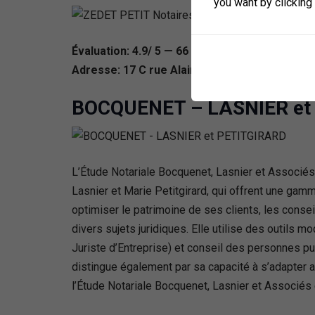
you want by clicking
Évaluation: 4.9/ 5 — 66
Adresse: 17 C rue Alain Savary Temis, 25000
BOCQUENET – LASNIER et
L’Étude Notariale Bocquenet, Lasnier et Associés
Lasnier et Marie Petitgirard, qui offrent une ga
optimiser le patrimoine de ses clients, les cons
divers sujets juridiques. Elle utilise des outils
Juriste d’Entreprise) et conseil des personnes pu
distingue également par sa capacité à s’adapter 
l’Étude Notariale Bocquenet, Lasnier et Associés e