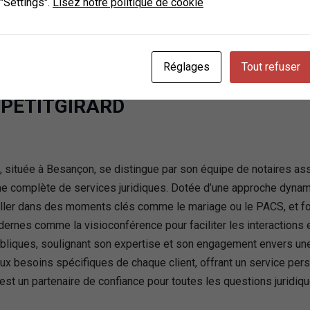
 "Settings".
Lisez notre politique de cookie
Réglages
Tout refuser
 Besançon, France
 PETITGIRARD
, située à Besançon, se distingue par son équipe de notaires a
mme complète de services juridiques. Dotée d’une approche dynam
eiller dans des moments clés comme le mariage ou le PACS, et fo
 modernes comme la visioconférence pour faciliter les interaction
bliques, soulignant son expertise et son engagement envers une 
aux besoins spécifiques de chaque client, offrant un service per
st un partenaire de confiance pour toutes les questions juridiqu