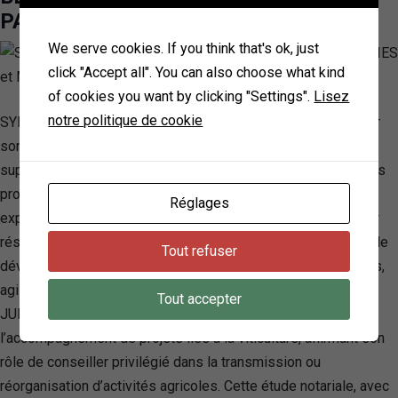
PASQUALE)
We serve cookies. If you think that's ok, just
click "Accept all". You can also choose what kind
of cookies you want by clicking "Settings".
Lisez
notre politique de cookie
SYNACT NOTAIRES se distingue dans le domaine notarial par
son engagement à fournir des services juridiques de qualité
supérieure à une clientèle variée, incluant des particuliers, des
professionnels et des institutions. L’entreprise brille par son
Réglages
expertise dans plusieurs domaines clés tels que l’immobilier
résidentiel, le patrimoine familial et d’entrepreneur, ainsi que le
Tout refuser
développement immobilier, offrant des solutions dynamiques,
agiles et rigoureuses. Grâce à son appartenance au Réseau
Tout accepter
JURISVIN, SYNACT NOTAIRES excelle également dans
l’accompagnement de projets liés à la viticulture, affirmant son
rôle de conseiller privilégié dans la transmission ou
réorganisation d’activités agricoles. Cette étude notariale, avec