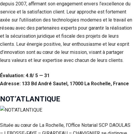
depuis 2007, affirmant son engagement envers l’excellence du
Si vous
refusez ces
service et la satisfaction client. Leur approche est fortement
cookies,
axée sur l’utilisation des technologies modernes et le travail en
certaines
fonctionnalités
réseau avec des partenaires experts pour garantir la réalisation
disparaîtront
et la sécurisation juridique et fiscale des projets de leurs
du site Web.
clients. Leur énergie positive, leur enthousiasme et leur esprit
d’innovation sont au cœur de leur mission, visant à partager
Marketing
leurs valeurs et leur expertise avec chacun de leurs clients.
En partageant
votre intérêt et
Évaluation: 4.8/ 5 — 31
votre
comportement
Adresse: 133 Bd André Sautel, 17000 La Rochelle, France
lorsque vous
visitez notre
NOT’ATLANTIQUE
site, vous
augmentez les
chances de
voir du
contenu et des
Située au cœur de La Rochelle, l’Office Notarial SCP DAOULAS
offres
personnalisés.
– LEBOSSE-FAYE – GIRARDEAU – CHAVIGNIER se distingue