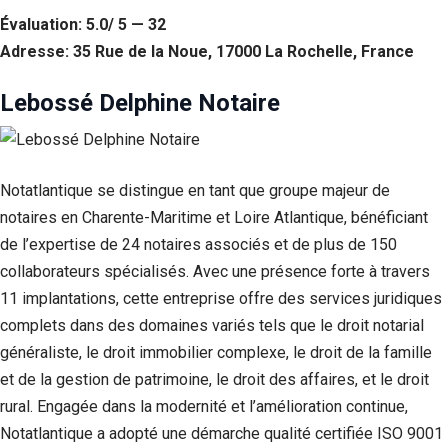
Évaluation: 5.0/ 5 — 32
Statistiques
Adresse: 35 Rue de la Noue, 17000 La Rochelle, France
Afin que
nous
puissions
Lebossé Delphine Notaire
améliorer la
fonctionnalité
et la structure
du site Web,
en fonction
Notatlantique se distingue en tant que groupe majeur de
de la façon
notaires en Charente-Maritime et Loire Atlantique, bénéficiant
dont le site
Web est
de l’expertise de 24 notaires associés et de plus de 150
utilisé.
collaborateurs spécialisés. Avec une présence forte à travers
11 implantations, cette entreprise offre des services juridiques
complets dans des domaines variés tels que le droit notarial
Experience
Afin que notre
généraliste, le droit immobilier complexe, le droit de la famille
site Web
et de la gestion de patrimoine, le droit des affaires, et le droit
fonctionne
rural. Engagée dans la modernité et l’amélioration continue,
aussi bien que
possible lors
Notatlantique a adopté une démarche qualité certifiée ISO 9001
de votre visite.