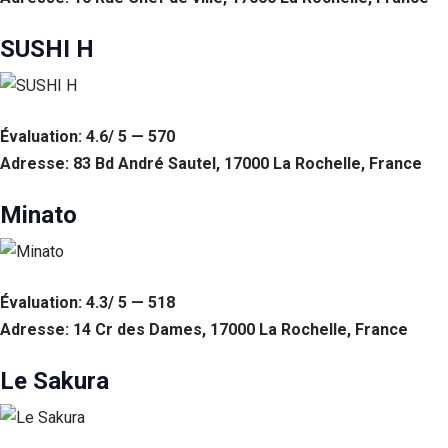
Statistiques
SUSHI H
Afin que
nous
puissions
améliorer la
fonctionnalité
Évaluation: 4.6/ 5 — 570
et la structure
Adresse: 83 Bd André Sautel, 17000 La Rochelle, France
du site Web,
en fonction
de la façon
Minato
dont le site
Web est
utilisé.
Évaluation: 4.3/ 5 — 518
Experience
Adresse: 14 Cr des Dames, 17000 La Rochelle, France
Afin que notre
site Web
Le Sakura
fonctionne
aussi bien que
possible lors
de votre visite.