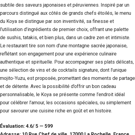
subtile des saveurs japonaises et péruviennes. Inspiré par un
parcours distingué aux côtés de grands chefs étoilés, le menu
du Koya se distingue par son inventivité, sa finesse et
l’utilisation d’ingrédients de premier choix, offrant une palette
de sushis, tatakis, et bien plus, dans un cadre zen et intimiste.
Le restaurant tire son nom d’une montagne sacrée japonaise,
reflétant son engagement pour une expérience culinaire
authentique et spirituelle. Pour accompagner ses plats délicats,
une sélection de vins et de cocktails signature, dont l’unique
mojito-Yuzu, est proposée, promettant des moments de partage
Nécessaire
et de détente. Avec la possibilité d’offrir un bon cadeau
Ces cookies ne
personnalisable, le Koya se présente comme l’endroit idéal
sont pas
facultatifs. Ils
pour célébrer l’amour, les occasions spéciales, ou simplement
sont
pour savourer une cuisine riche en goût et en histoire.
nécessaires au
fonctionnement
du site Web.
Évaluation: 4.6/ 5 — 599
Adresse: 10 Rue Chef de ville, 17000 La Rochelle, France