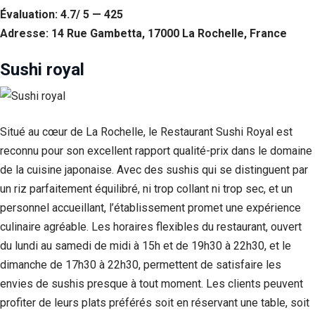
Si vous
Évaluation: 4.7/ 5 — 425
refusez ces
Adresse: 14 Rue Gambetta, 17000 La Rochelle, France
cookies,
certaines
fonctionnalités
Sushi royal
disparaîtront
du site Web.
Situé au cœur de La Rochelle, le Restaurant Sushi Royal est
Marketing
reconnu pour son excellent rapport qualité-prix dans le domaine
En partageant
votre intérêt et
de la cuisine japonaise. Avec des sushis qui se distinguent par
votre
un riz parfaitement équilibré, ni trop collant ni trop sec, et un
comportement
lorsque vous
personnel accueillant, l’établissement promet une expérience
visitez notre
culinaire agréable. Les horaires flexibles du restaurant, ouvert
site, vous
du lundi au samedi de midi à 15h et de 19h30 à 22h30, et le
augmentez les
chances de
dimanche de 17h30 à 22h30, permettent de satisfaire les
voir du
envies de sushis presque à tout moment. Les clients peuvent
contenu et des
offres
profiter de leurs plats préférés soit en réservant une table, soit
personnalisés.