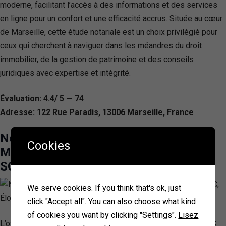
moderne, facilitant l’accès à des informations et des services
en ligne pour un confort et une efficacité accrus. Située au cœur
de Marseille, cette étude notariale est un choix privilégié pour
ceux qui cherchent à naviguer dans les méandres du droit
immobilier, de la gestion de patrimoine et des conseils
juridiques avec expertise et intégrité.
Évaluation: 4.4/ 5 — 74
Adresse: 122 Rue Paradis, 13006 Marseille, France
Notaires Marseille – F-Guillaume
Cookies
MISTRAL, Anne VIDALINC, Élodie
SCHIATTI – MSV Étude Notariale
We serve cookies. If you think that's ok, just
click "Accept all". You can also choose what kind
of cookies you want by clicking "Settings".
Lisez
L’office notarial de MISTRAL François-Guillaume et VIDALINC