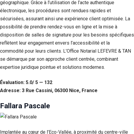
géographique. Grâce à l’utilisation de l’acte authentique
Statistiques
électronique, les procédures sont rendues rapides et
Afin que
sécurisées, assurant ainsi une expérience client optimisée. La
nous
possibilité de prendre rendez-vous en ligne et la mise à
puissions
améliorer la
disposition de salles de signature pour les besoins spécifiques
fonctionnalité
reflètent leur engagement envers l’accessibilité et la
et la structure
du site Web,
commodité pour leurs clients. L’Office Notarial LEFEVRE & TAN
en fonction
se démarque par son approche client centrée, combinant
de la façon
expertise juridique pointue et solutions modernes.
dont le site
Web est
utilisé.
Évaluation: 5.0/ 5 — 132
Adresse: 3 Rue Cassini, 06300 Nice, France
Experience
Fallara Pascale
Afin que notre
site Web
fonctionne
aussi bien que
possible lors
Implantée au cœur de l’Eco-Vallée, à proximité du centre-ville
de votre visite.