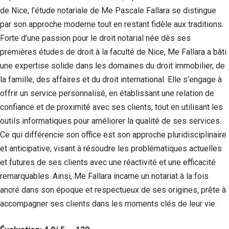
Si vous
de Nice, l’étude notariale de Me Pascale Fallara se distingue
refusez ces
par son approche moderne tout en restant fidèle aux traditions.
cookies,
certaines
Forte d’une passion pour le droit notarial née dès ses
fonctionnalités
premières études de droit à la faculté de Nice, Me Fallara a bâti
disparaîtront
une expertise solide dans les domaines du droit immobilier, de
du site Web.
la famille, des affaires et du droit international. Elle s’engage à
offrir un service personnalisé, en établissant une relation de
Marketing
confiance et de proximité avec ses clients, tout en utilisant les
En partageant
votre intérêt et
outils informatiques pour améliorer la qualité de ses services.
votre
Ce qui différencie son office est son approche pluridisciplinaire
comportement
et anticipative, visant à résoudre les problématiques actuelles
lorsque vous
visitez notre
et futures de ses clients avec une réactivité et une efficacité
site, vous
remarquables. Ainsi, Me Fallara incarne un notariat à la fois
augmentez les
chances de
ancré dans son époque et respectueux de ses origines, prête à
voir du
accompagner ses clients dans les moments clés de leur vie.
contenu et des
offres
personnalisés.