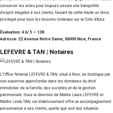
conserver les actes pour toujours assure une tranquillité
d’esprit inégalée à ses clients, faisant de cette étude un choix
privilégié pour tous les besoins notariaux sur la Côte d’Azur.
Évaluation: 4.6/ 5 — 138
Adresse: 22 Avenue Notre Dame, 06000 Nice, France
LEFEVRE & TAN | Notaires
Nécessaire
L’Office Notarial LEFEVRE & TAN, situé à Nice, se distingue par
Ces cookies ne
sont pas
son expertise approfondie dans les domaines du droit
facultatifs. Ils
immobilier, de la famille, des sociétés et de la gestion
sont
patrimoniale. Sous la direction de Maître Laura LEFEVRE et
nécessaires au
fonctionnement
Maître Linda TAN, cet établissement offre un accompagnement
du site Web.
personnalisé à ses clients, quelle que soit leur situation