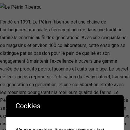
Fondé en 1991, Le Pétrin Ribeïrou est une chaîne de
boulangeries artisanales fièrement ancrée dans une tradition
familiale enrichie au fil des générations. Avec une cinquantaine
de magasins et environ 400 collaborateurs, cette enseigne se
distingue par sa passion pour le pain de qualité et son
engagement à maintenir l’excellence à travers une gamme
variée de produits pétris, façonnés et cuits sur place. Le secret
de leur succès repose sur l’utilisation du levain naturel, transmis
de génération en génération, et une collaboration étroite avec
les meuniers pour garantir la meilleure qualité de farine. Le
Pétrin Ribeïrou valorise la transparence et l’innovation, offrant à
Cookies
ses clients la possibilité de voir la fabrication en cours tout en
explorant régulièrement de nouvelles recettes. Cette marque se
distingue par sa capacité à allier modernité et tradition, tout en