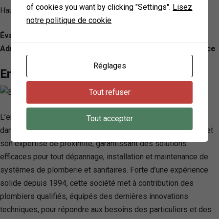
of cookies you want by clicking "Settings".
Lisez
Hauts-de-Seine.
notre politique de cookie
Évaluation: 5.0/ 5 — 128
Adresse: 4 Av. Sainte-Foy, 92200 Neuilly-sur-Seine, France
Réglages
Entreprise Quentin
Tout refuser
L’entreprise Quentin, basée à Levallois-Perret, se distingue
Tout accepter
dans le domaine de la plomberie par son intervention rapide et
son expertise de proximité, garantissant des solutions
efficaces pour tout dépannage, installation et maintenance de
systèmes de plomberie et sanitaires. Forte d’une expérience
solide depuis 1994, cette société met à contribution des
plombiers qualifiés, équipés des dernières innovations
techniques, pour répondre aux besoins des particuliers et des