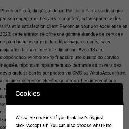
PlombierPrix.fr, dirigé par Johan Paladin à Paris, se distingue
par son engagement envers l’honnêteté, la transparence des
tarifs et la satisfaction client. Reconnue pour son excellence en
2023, cette entreprise offre une gamme étendue de services
de plomberie, y compris les dépannages urgents, sans
majoration tarifaire même le dimanche. Avec 18 ans
d’expérience, PlombierPrix.fr assure une qualité de service
inégalée, répondant rapidement aux demandes à travers des
devis gratuits basés sur photos via SMS ou WhatsApp, offrant
ainsi une expérience client sans stress. Les interventions
couvrent tout, des fuites d’eau aux problèmes de chauffe-eau,
Cookies
avec des tarifs préalablement affichés sur le site pour une
totale transparence. La compagnie, appréciée pour sa rapidité
d’intervention grâce à des déplacements en moto, affiche un
We serve cookies. If you think that's ok, just
taux de satisfaction client de 100%, faisant d’elle un choix de
click "Accept all". You can also choose what kind
confiance dans le domaine de la plomberie sur Paris et les