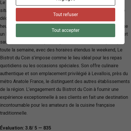
Le Bistrot du Coin, une brasserie française emblématique
située au cœur de Levallois, est reconnue pour son ambiance
Tout refuser
décontractée et conviviale, parfaite pour se retrouver à toute
heure. Avec une terrasse accueillante, l’établissement propose
Tout accepter
un Happy Hour attractif ainsi qu’une cuisine de bistrot variée et
saisonnière, allant du petit déjeuner au dîner. Ouvert presque
toute la semaine, avec des horaires étendus le weekend, Le
Bistrot du Coin s’impose comme le lieu idéal pour les repas
quotidiens ou les occasions spéciales. Son offre culinaire
authentique et son emplacement privilégié à Levallois, près du
métro Anatole France, le distinguent des autres établissements
de la région. L’engagement du Bistrot du Coin à fournir une
expérience exceptionnelle à ses clients en fait une destination
incontournable pour les amateurs de la cuisine française
traditionnelle.
Évaluation: 3.8/ 5 — 835