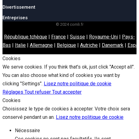
Divertissement
Entreprises
© 2024 comli.fr
République tchèque
|
France
|
Suisse
|
Royaume-Uni
|
Pays-
Bas
|
Italie
|
Allemagne
|
Belgique
|
Autriche
|
Danemark
|
Espa
Cookies
We serve cookies. If you think that's ok, just click "Accept all".
You can also choose what kind of cookies you want by
clicking "Settings".
Lisez notre politique de cookie
Réglages
Tout refuser
Tout accepter
Cookies
Choisissez le type de cookies à accepter. Votre choix sera
conservé pendant un an.
Lisez notre politique de cookie
Nécessaire
Ces cookies ne sont pas facultatifs. Ils sont