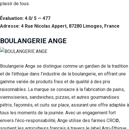
plaisir de tous.
Si vous
refusez ces
cookies,
Évaluation: 4.0/ 5 — 477
certaines
Adresse: 4 Rue Nicolas Appert, 87280 Limoges, France
fonctionnalités
disparaîtront
du site Web.
BOULANGERIE ANGE
Marketing
En partageant
Boulangerie Ange se distingue comme un gardien de la tradition
votre intérêt et
votre
et de l’éthique dans l’industrie de la boulangerie, en offrant une
comportement
gamme variée de produits frais et de qualité à des prix
lorsque vous
raisonnables. La marque se consacre à la fabrication de pains,
visitez notre
site, vous
viennoiseries, sandwiches, pizzas, et autres gourmandises
augmentez les
pétris, façonnés, et cuits sur place, assurant une offre adaptée à
chances de
voir du
tous les moments de la journée. Avec un engagement fort
contenu et des
envers l’éco-responsabilité, Ange utilise des farines CRC©,
offres
personnalisés.
soutient les agriculteurs français à travers le label Agri-Ethique,