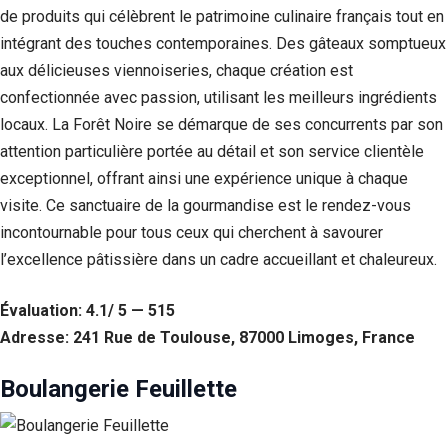
de produits qui célèbrent le patrimoine culinaire français tout en
intégrant des touches contemporaines. Des gâteaux somptueux
aux délicieuses viennoiseries, chaque création est
confectionnée avec passion, utilisant les meilleurs ingrédients
locaux. La Forêt Noire se démarque de ses concurrents par son
attention particulière portée au détail et son service clientèle
exceptionnel, offrant ainsi une expérience unique à chaque
visite. Ce sanctuaire de la gourmandise est le rendez-vous
incontournable pour tous ceux qui cherchent à savourer
l’excellence pâtissière dans un cadre accueillant et chaleureux.
Nécessaire
Ces cookies ne
Évaluation: 4.1/ 5 — 515
sont pas
Adresse: 241 Rue de Toulouse, 87000 Limoges, France
facultatifs. Ils
sont
nécessaires au
Boulangerie Feuillette
fonctionnement
du site Web.