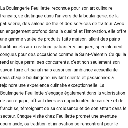
La Boulangerie Feuillette, reconnue pour son art culinaire
Statistiques
Afin que
français, se distingue dans l’univers de la boulangerie, de la
nous
pâtisserie, des salons de thé et des services de traiteur. Avec
puissions
un engagement profond dans la qualité et l’innovation, elle offre
améliorer la
fonctionnalité
une gamme variée de produits faits maison, allant des pains
et la structure
traditionnels aux créations pâtissières uniques, spécialement
du site Web,
en fonction
conçues pour des occasions comme la Saint-Valentin. Ce qui la
de la façon
rend unique parmi ses concurrents, c’est non seulement son
dont le site
Web est
savoir-faire artisanal mais aussi son ambiance accueillante
utilisé.
dans chaque boulangerie, invitant clients et passionnés à
rejoindre une expérience culinaire exceptionnelle. La
Boulangerie Feuillette s’engage également dans la valorisation
Experience
Afin que notre
de son équipe, offrant diverses opportunités de carrière et de
site Web
franchise, témoignant de sa croissance et de son attrait dans le
fonctionne
secteur. Chaque visite chez Feuillette promet une aventure
aussi bien que
possible lors
gourmande, où tradition et innovation se rencontrent pour le
de votre visite.