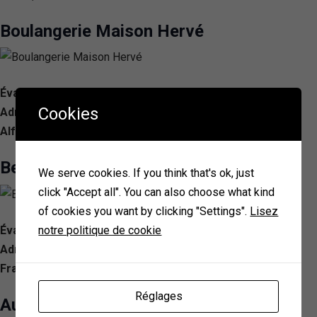
Boulangerie Maison Hervé
Évaluation: 4.7/ 5 — 186
Cookies
Adresse: 98 Av. Georges Clemenceau, 94700 Maisons-
Alfort, France
Beaulieu
We serve cookies. If you think that's ok, just
click "Accept all". You can also choose what kind
of cookies you want by clicking "Settings".
Lisez
notre politique de cookie
Évaluation: 4.3/ 5 — 160
Adresse: 158 Rue Jean Jaurès, 94700 Maisons-Alfort,
France
Réglages
Au Plaisir de Pain