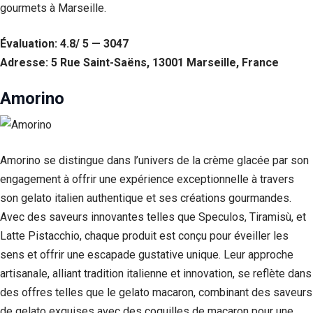
gourmets à Marseille.
Statistiques
Afin que
Évaluation: 4.8/ 5 — 3047
nous
Adresse: 5 Rue Saint-Saëns, 13001 Marseille, France
puissions
améliorer la
fonctionnalité
Amorino
et la structure
du site Web,
en fonction
de la façon
dont le site
Amorino se distingue dans l’univers de la crème glacée par son
Web est
engagement à offrir une expérience exceptionnelle à travers
utilisé.
son gelato italien authentique et ses créations gourmandes.
Avec des saveurs innovantes telles que Speculos, Tiramisù, et
Experience
Latte Pistacchio, chaque produit est conçu pour éveiller les
Afin que notre
sens et offrir une escapade gustative unique. Leur approche
site Web
fonctionne
artisanale, alliant tradition italienne et innovation, se reflète dans
aussi bien que
des offres telles que le gelato macaron, combinant des saveurs
possible lors
de votre visite.
de gelato exquises avec des coquilles de macaron pour une