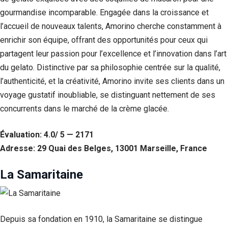
Si vous
gourmandise incomparable. Engagée dans la croissance et
refusez ces
l’accueil de nouveaux talents, Amorino cherche constamment à
cookies,
certaines
enrichir son équipe, offrant des opportunités pour ceux qui
fonctionnalités
partagent leur passion pour l’excellence et l’innovation dans l’art
disparaîtront
du site Web.
du gelato. Distinctive par sa philosophie centrée sur la qualité,
l’authenticité, et la créativité, Amorino invite ses clients dans un
voyage gustatif inoubliable, se distinguant nettement de ses
Marketing
concurrents dans le marché de la crème glacée.
En partageant
votre intérêt et
votre
Évaluation: 4.0/ 5 — 2171
comportement
Adresse: 29 Quai des Belges, 13001 Marseille, France
lorsque vous
visitez notre
site, vous
La Samaritaine
augmentez les
chances de
voir du
contenu et des
offres
Depuis sa fondation en 1910, la Samaritaine se distingue
personnalisés.