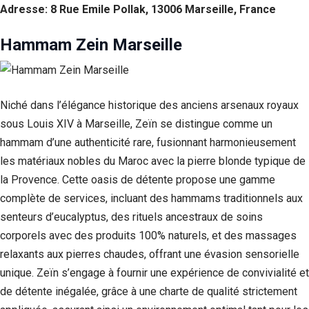
Adresse: 8 Rue Emile Pollak, 13006 Marseille, France
Hammam Zein Marseille
Niché dans l’élégance historique des anciens arsenaux royaux
sous Louis XIV à Marseille, Zeïn se distingue comme un
hammam d’une authenticité rare, fusionnant harmonieusement
les matériaux nobles du Maroc avec la pierre blonde typique de
la Provence. Cette oasis de détente propose une gamme
Nécessaire
complète de services, incluant des hammams traditionnels aux
Ces cookies ne
senteurs d’eucalyptus, des rituels ancestraux de soins
sont pas
facultatifs. Ils
corporels avec des produits 100% naturels, et des massages
sont
relaxants aux pierres chaudes, offrant une évasion sensorielle
nécessaires au
unique. Zeïn s’engage à fournir une expérience de convivialité et
fonctionnement
du site Web.
de détente inégalée, grâce à une charte de qualité strictement