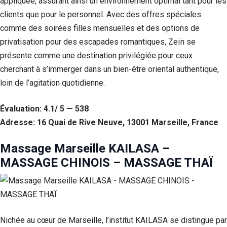
appliquée, assurant ainsi un environnement optimal tant pour les
clients que pour le personnel. Avec des offres spéciales
Statistiques
Afin que
comme des soirées filles mensuelles et des options de
nous
privatisation pour des escapades romantiques, Zeïn se
puissions
présente comme une destination privilégiée pour ceux
améliorer la
fonctionnalité
cherchant à s’immerger dans un bien-être oriental authentique,
et la structure
loin de l’agitation quotidienne.
du site Web,
en fonction
de la façon
Évaluation: 4.1/ 5 — 538
dont le site
Adresse: 16 Quai de Rive Neuve, 13001 Marseille, France
Web est
utilisé.
Massage Marseille KAILASA –
MASSAGE CHINOIS – MASSAGE THAÏ
Experience
Afin que notre
site Web
fonctionne
aussi bien que
possible lors
Nichée au cœur de Marseille, l’institut KAILASA se distingue par
de votre visite.