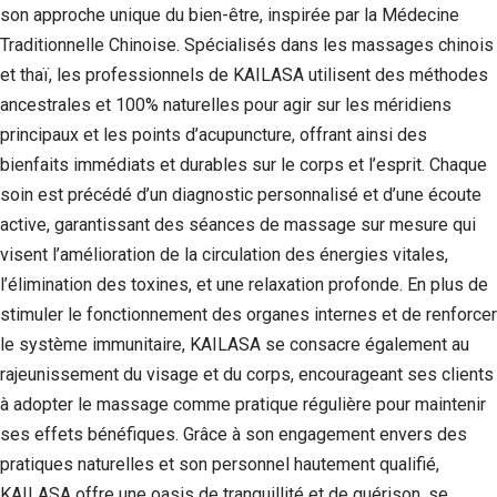
son approche unique du bien-être, inspirée par la Médecine
Si vous
refusez ces
Traditionnelle Chinoise. Spécialisés dans les massages chinois
cookies,
et thaï, les professionnels de KAILASA utilisent des méthodes
certaines
fonctionnalités
ancestrales et 100% naturelles pour agir sur les méridiens
disparaîtront
principaux et les points d’acupuncture, offrant ainsi des
du site Web.
bienfaits immédiats et durables sur le corps et l’esprit. Chaque
soin est précédé d’un diagnostic personnalisé et d’une écoute
Marketing
active, garantissant des séances de massage sur mesure qui
En partageant
visent l’amélioration de la circulation des énergies vitales,
votre intérêt et
votre
l’élimination des toxines, et une relaxation profonde. En plus de
comportement
stimuler le fonctionnement des organes internes et de renforcer
lorsque vous
le système immunitaire, KAILASA se consacre également au
visitez notre
site, vous
rajeunissement du visage et du corps, encourageant ses clients
augmentez les
à adopter le massage comme pratique régulière pour maintenir
chances de
voir du
ses effets bénéfiques. Grâce à son engagement envers des
contenu et des
pratiques naturelles et son personnel hautement qualifié,
offres
personnalisés.
KAILASA offre une oasis de tranquillité et de guérison, se