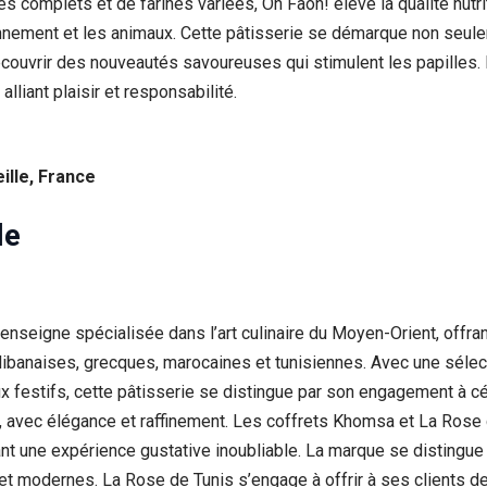
es complets et de farines variées, Oh Faon! élève la qualité nutri
ronnement et les animaux. Cette pâtisserie se démarque non seu
découvrir des nouveautés savoureuses qui stimulent les papilles.
liant plaisir et responsabilité.
lle, France
le
 enseigne spécialisée dans l’art culinaire du Moyen-Orient, offr
 libanaises, grecques, marocaines et tunisiennes. Avec une sélec
x festifs, cette pâtisserie se distingue par son engagement à cé
, avec élégance et raffinement. Les coffrets Khomsa et La Rose d
ant une expérience gustative inoubliable. La marque se distingue pa
et modernes. La Rose de Tunis s’engage à offrir à ses clients d