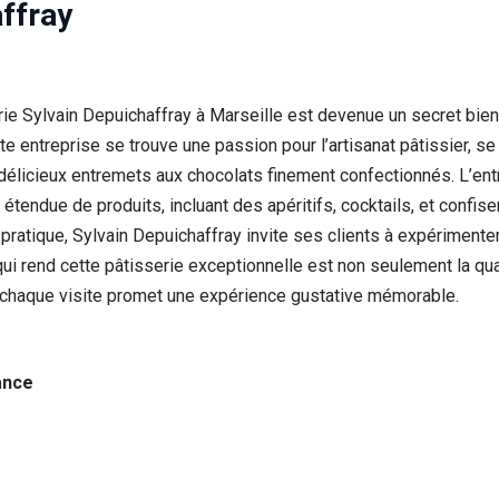
affray
rie Sylvain Depuichaffray à Marseille est devenue un secret bie
te entreprise se trouve une passion pour l’artisanat pâtissier, s
 délicieux entremets aux chocolats finement confectionnés. L’e
étendue de produits, incluant des apéritifs, cocktails, et confis
 pratique, Sylvain Depuichaffray invite ses clients à expérimente
 qui rend cette pâtisserie exceptionnelle est non seulement la qu
ù chaque visite promet une expérience gustative mémorable.
ance