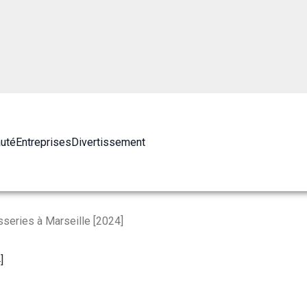
auté
Entreprises
Divertissement
sseries à Marseille [2024]