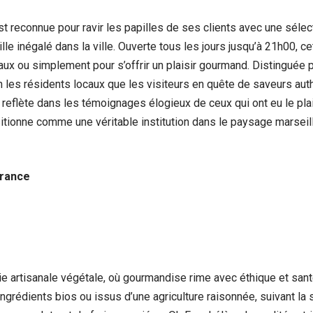
est reconnue pour ravir les papilles de ses clients avec une sél
lle inégalé dans la ville. Ouverte tous les jours jusqu’à 21h00,
 ou simplement pour s’offrir un plaisir gourmand. Distinguée par
en les résidents locaux que les visiteurs en quête de saveurs au
 se reflète dans les témoignages élogieux de ceux qui ont eu le pl
itionne comme une véritable institution dans le paysage marseill
France
ie artisanale végétale, où gourmandise rime avec éthique et san
rédients bios ou issus d’une agriculture raisonnée, suivant la sai