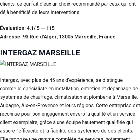
clients, ce qui fait d’eux un choix recommandé par ceux qui ont
Si vous
refusez ces
déjà bénéficié de leurs interventions.
cookies,
certaines
Évaluation: 4.1/ 5 — 115
fonctionnalités
disparaîtront
Adresse: 93 Rue d’Alger, 13005 Marseille, France
du site Web.
INTERGAZ MARSEILLE
Marketing
En partageant
votre intérêt et
votre
Intergaz, avec plus de 45 ans d’expérience, se distingue
comportement
comme le spécialiste en installation, entretien et dépannage de
lorsque vous
systèmes de chauffage, climatisation et plomberie à Marseille,
visitez notre
site, vous
Aubagne, Aix-en-Provence et leurs régions. Cette entreprise est
augmentez les
reconnue pour son engagement envers la qualité et un service
chances de
voir du
client exemplaire, grâce à une équipe hautement qualifiée qui
contenu et des
assure l’efficacité et la fiabilité des systèmes de ses clients.
offres
personnalisés.
Elle propose une gamme complète de services, notamment