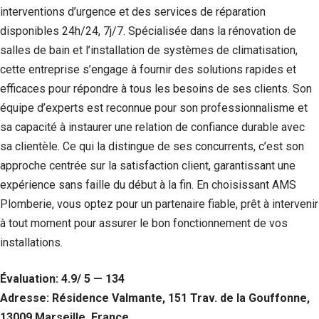
interventions d’urgence et des services de réparation
disponibles 24h/24, 7j/7. Spécialisée dans la rénovation de
salles de bain et l’installation de systèmes de climatisation,
cette entreprise s’engage à fournir des solutions rapides et
efficaces pour répondre à tous les besoins de ses clients. Son
équipe d’experts est reconnue pour son professionnalisme et
sa capacité à instaurer une relation de confiance durable avec
sa clientèle. Ce qui la distingue de ses concurrents, c’est son
approche centrée sur la satisfaction client, garantissant une
expérience sans faille du début à la fin. En choisissant AMS
Nécessaire
Plomberie, vous optez pour un partenaire fiable, prêt à intervenir
Ces cookies ne
à tout moment pour assurer le bon fonctionnement de vos
sont pas
facultatifs. Ils
installations.
sont
nécessaires au
Évaluation: 4.9/ 5 — 134
fonctionnement
du site Web.
Adresse: Résidence Valmante, 151 Trav. de la Gouffonne,
13009 Marseille, France