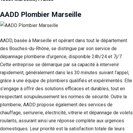
Statistiques
AADD Plombier Marseille
Afin que
nous
puissions
améliorer la
fonctionnalité
AADD, basée à Marseille et opérant dans tout le département
et la structure
des Bouches-du-Rhône, se distingue par son service de
du site Web,
en fonction
dépannage plomberie d’urgence, disponible 24h/24 et 7j/7.
de la façon
Cette entreprise se démarque par sa capacité à intervenir
dont le site
Web est
rapidement, généralement dans les 30 minutes suivant l’appel,
utilisé.
grâce à une équipe de plombiers qualifiés et expérimentés. Elle
s’engage à offrir des solutions efficaces et durables, tout en
respectant scrupuleusement les normes de sécurité. Outre la
Experience
Afin que notre
plomberie, AADD propose également des services de
site Web
chauffage, serrurerie, électricité, vitrerie et dépannage de volets
fonctionne
roulants, assurant ainsi une réponse complète aux urgences
aussi bien que
possible lors
domestiques. Leur priorité est la satisfaction totale de leurs
de votre visite.