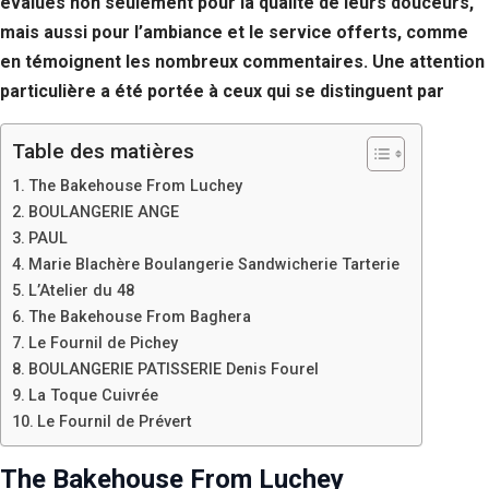
évalués non seulement pour la qualité de leurs douceurs,
Si vous
mais aussi pour l’ambiance et le service offerts, comme
refusez ces
cookies,
en témoignent les nombreux commentaires. Une attention
certaines
particulière a été portée à ceux qui se distinguent par
fonctionnalités
disparaîtront
du site Web.
Table des matières
The Bakehouse From Luchey
Marketing
BOULANGERIE ANGE
En partageant
PAUL
votre intérêt et
Marie Blachère Boulangerie Sandwicherie Tarterie
votre
L’Atelier du 48
comportement
The Bakehouse From Baghera
lorsque vous
visitez notre
Le Fournil de Pichey
site, vous
BOULANGERIE PATISSERIE Denis Fourel
augmentez les
La Toque Cuivrée
chances de
voir du
Le Fournil de Prévert
contenu et des
offres
The Bakehouse From Luchey
personnalisés.