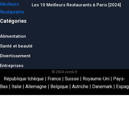
Les 10 Meilleurs Restaurants à Paris [2024]
Catégories
Alimentation
Santé et beauté
Divertissement
Entreprises
© 2024 comli.fr
République tchèque
|
France
|
Suisse
|
Royaume-Uni
|
Pays-
Bas
|
Italie
|
Allemagne
|
Belgique
|
Autriche
|
Danemark
|
Espag