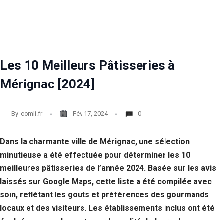
Statistiques
Afin que
nous
puissions
améliorer la
Les 10 Meilleurs Pâtisseries à
fonctionnalité
et la structure
Mérignac [2024]
du site Web,
en fonction
de la façon
dont le site
By
comli.fr
Fév 17, 2024
0
Web est
utilisé.
Dans la charmante ville de Mérignac, une sélection
minutieuse a été effectuée pour déterminer les 10
Experience
meilleures pâtisseries de l’année 2024. Basée sur les avis
Afin que notre
site Web
laissés sur Google Maps, cette liste a été compilée avec
fonctionne
soin, reflétant les goûts et préférences des gourmands
aussi bien que
locaux et des visiteurs. Les établissements inclus ont été
possible lors
de votre visite.